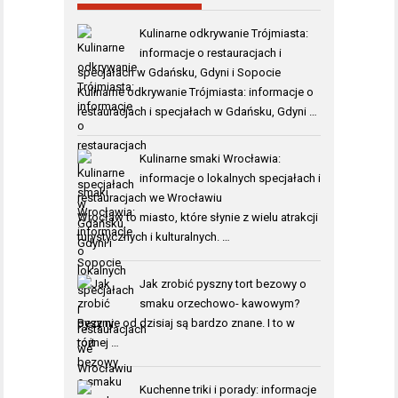
Kulinarne odkrywanie Trójmiasta:
informacje o restauracjach i
specjałach w Gdańsku, Gdyni i Sopocie
Kulinarne odkrywanie Trójmiasta: informacje o
restauracjach i specjałach w Gdańsku, Gdyni …
Kulinarne smaki Wrocławia:
informacje o lokalnych specjałach i
restauracjach we Wrocławiu
Wrocław to miasto, które słynie z wielu atrakcji
turystycznych i kulturalnych. …
Jak zrobić pyszny tort bezowy o
smaku orzechowo- kawowym?
Bezy nie od dzisiaj są bardzo znane. I to w
różnej …
Kuchenne triki i porady: informacje