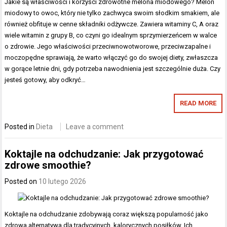
Jakie są właściwości i korzyści zdrowotne melona miodowego? Melon
miodowy to owoc, który nie tylko zachwyca swoim słodkim smakiem, ale
również obfituje w cenne składniki odżywcze. Zawiera witaminy C, A oraz
wiele witamin z grupy B, co czyni go idealnym sprzymierzeńcem w walce
o zdrowie. Jego właściwości przeciwnowotworowe, przeciwzapalne i
moczopędne sprawiają, że warto włączyć go do swojej diety, zwłaszcza
w gorące letnie dni, gdy potrzeba nawodnienia jest szczególnie duża. Czy
jesteś gotowy, aby odkryć…
READ MORE
Posted in
Dieta
Leave a comment
Koktajle na odchudzanie: Jak przygotować
zdrowe smoothie?
Posted on
10 lutego 2026
Koktajle na odchudzanie zdobywają coraz większą popularność jako
zdrowa alternatywa dla tradycyjnych, kalorycznych posiłków. Ich