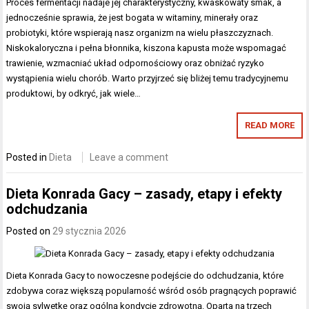
Proces fermentacji nadaje jej charakterystyczny, kwaskowaty smak, a
jednocześnie sprawia, że jest bogata w witaminy, minerały oraz
probiotyki, które wspierają nasz organizm na wielu płaszczyznach.
Niskokaloryczna i pełna błonnika, kiszona kapusta może wspomagać
trawienie, wzmacniać układ odpornościowy oraz obniżać ryzyko
wystąpienia wielu chorób. Warto przyjrzeć się bliżej temu tradycyjnemu
produktowi, by odkryć, jak wiele…
READ MORE
Posted in
Dieta
Leave a comment
Dieta Konrada Gacy – zasady, etapy i efekty
odchudzania
Posted on
29 stycznia 2026
Dieta Konrada Gacy to nowoczesne podejście do odchudzania, które
zdobywa coraz większą popularność wśród osób pragnących poprawić
swoją sylwetkę oraz ogólną kondycję zdrowotną. Oparta na trzech