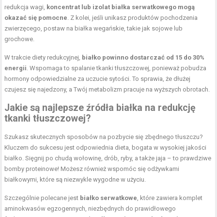
redukcja wagi,
koncentrat lub izolat białka serwatkowego mogą
okazać się pomocne
. Z kolei, jeśli unikasz produktów pochodzenia
zwierzęcego, postaw na białka wegańskie, takie jak sojowe lub
grochowe.
W trakcie diety redukcyjnej,
białko powinno dostarczać od 15 do 30%
energii
. Wspomaga to spalanie tkanki tłuszczowej, ponieważ pobudza
hormony odpowiedzialne za uczucie sytości. To sprawia, że dłużej
czujesz się najedzony, a Twój metabolizm pracuje na wyższych obrotach.
Jakie są najlepsze źródła białka na redukcję
tkanki tłuszczowej?
Szukasz skutecznych sposobów na pozbycie się zbędnego tłuszczu?
Kluczem do sukcesu jest odpowiednia dieta, bogata w wysokiej jakości
białko. Sięgnij po chudą wołowinę, drób, ryby, a także jaja – to prawdziwe
bomby proteinowe! Możesz również wspomóc się odżywkami
białkowymi, które są niezwykle wygodne w użyciu.
Szczególnie polecane jest
białko serwatkowe
, które zawiera komplet
aminokwasów egzogennych, niezbędnych do prawidłowego