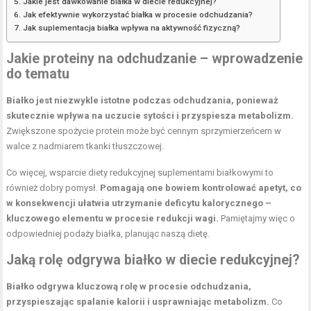
Jakie jest dawkowanie białka w diecie redukcyjnej?
Jak efektywnie wykorzystać białka w procesie odchudzania?
Jak suplementacja białka wpływa na aktywność fizyczną?
Jakie proteiny na odchudzanie – wprowadzenie
do tematu
Białko jest niezwykle istotne podczas odchudzania, ponieważ
skutecznie wpływa na uczucie sytości i przyspiesza metabolizm.
Zwiększone spożycie protein może być cennym sprzymierzeńcem w
walce z nadmiarem tkanki tłuszczowej.
Co więcej, wsparcie
diety redukcyjnej
suplementami białkowymi to
również dobry pomysł.
Pomagają one bowiem kontrolować apetyt, co
w konsekwencji ułatwia utrzymanie deficytu kalorycznego –
kluczowego elementu w procesie redukcji wagi.
Pamiętajmy więc o
odpowiedniej podaży białka, planując naszą dietę.
Jaką rolę odgrywa białko w diecie redukcyjnej?
Białko odgrywa kluczową rolę w procesie odchudzania,
przyspieszając spalanie kalorii i usprawniając metabolizm.
Co