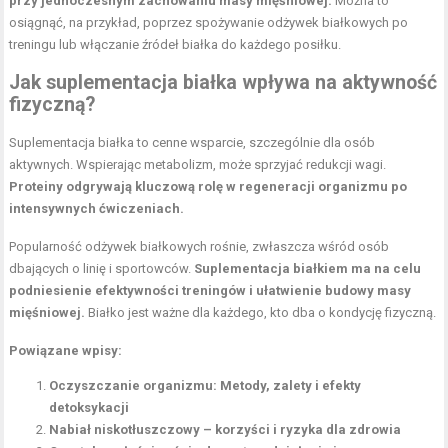
przy jednoczesnym zachowaniu masy mięśniowej.
Można to
osiągnąć, na przykład, poprzez spożywanie odżywek białkowych po
treningu lub włączanie źródeł białka do każdego posiłku.
Jak suplementacja białka wpływa na aktywność
fizyczną?
Suplementacja białka to cenne wsparcie, szczególnie dla osób
aktywnych. Wspierając metabolizm, może sprzyjać redukcji wagi.
Proteiny odgrywają kluczową rolę w regeneracji organizmu po
intensywnych ćwiczeniach.
Popularność odżywek białkowych rośnie, zwłaszcza wśród osób
dbających o linię i sportowców.
Suplementacja białkiem ma na celu
podniesienie efektywności treningów i ułatwienie budowy masy
mięśniowej.
Białko jest ważne dla każdego, kto dba o kondycję fizyczną.
Powiązane wpisy:
Oczyszczanie organizmu: Metody, zalety i efekty
detoksykacji
Nabiał niskotłuszczowy – korzyści i ryzyka dla zdrowia