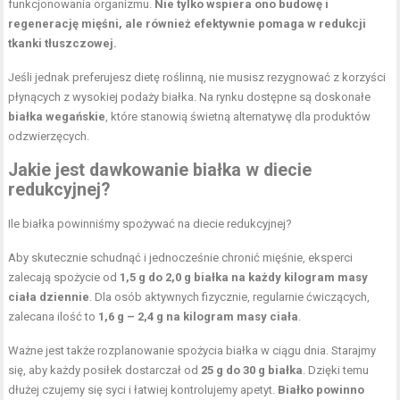
funkcjonowania organizmu.
Nie tylko wspiera ono budowę i
regenerację mięśni, ale również efektywnie pomaga w redukcji
tkanki tłuszczowej.
Jeśli jednak preferujesz dietę roślinną, nie musisz rezygnować z korzyści
płynących z wysokiej podaży białka. Na rynku dostępne są doskonałe
białka wegańskie
, które stanowią świetną alternatywę dla produktów
odzwierzęcych.
Jakie jest dawkowanie białka w diecie
redukcyjnej?
Ile białka powinniśmy spożywać na diecie redukcyjnej?
Aby skutecznie schudnąć i jednocześnie chronić mięśnie, eksperci
zalecają spożycie od
1,5 g do 2,0 g białka na każdy kilogram masy
ciała dziennie
. Dla osób aktywnych fizycznie, regularnie ćwiczących,
zalecana ilość to
1,6 g – 2,4 g na kilogram masy ciała
.
Ważne jest także rozplanowanie spożycia białka w ciągu dnia. Starajmy
się, aby każdy posiłek dostarczał od
25 g do 30 g białka
. Dzięki temu
dłużej czujemy się syci i łatwiej kontrolujemy apetyt.
Białko powinno