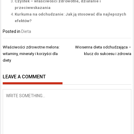
Czystek – właściwości zdrowotne, działanie i
przeciwwskazania
Kurkuma na odchudzanie: Jak ją stosować dla najlepszych
efektów?
Posted in
Dieta
Nawigacja
Właściwości zdrowotne melona:
Wiosenna dieta odchudzająca –
wpisu
witaminy, minerały i korzyści dla
klucz do sukcesu i zdrowia
diety
LEAVE A COMMENT