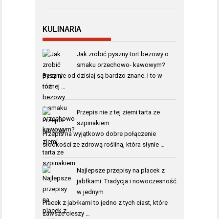
KULINARIA
Jak zrobić pyszny tort bezowy o
smaku orzechowo- kawowym?
Bezy nie od dzisiaj są bardzo znane. I to w
różnej …
Przepis nie z tej ziemi tarta ze
szpinakiem
Przepis na wyjątkowo dobre połączenie
słodkości ze zdrową rośliną, która słynie …
Najlepsze przepisy na placek z
jabłkami: Tradycja i nowoczesność
w jednym
Placek z jabłkami to jedno z tych ciast, które
zawsze cieszy …