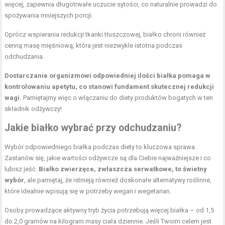
więcej, zapewnia długotrwałe uczucie sytości, co naturalnie prowadzi do
spożywania mniejszych porcji.
Oprócz wspierania redukcji tkanki tłuszczowej, białko chroni również
cenną masę mięśniową, która jest niezwykle istotna podczas
odchudzania.
Dostarczanie organizmowi odpowiedniej ilości białka pomaga w
kontrolowaniu apetytu, co stanowi fundament skutecznej redukcji
wagi.
Pamiętajmy więc o włączaniu do diety produktów bogatych w ten
składnik odżywczy!
Jakie białko wybrać przy odchudzaniu?
Wybór odpowiedniego białka podczas diety to kluczowa sprawa.
Zastanów się, jakie wartości odżywcze są dla Ciebie najważniejsze i co
lubisz jeść.
Białko zwierzęce, zwłaszcza serwatkowe, to świetny
wybór
, ale pamiętaj, że istnieją również doskonałe alternatywy roślinne,
które idealnie wpisują się w potrzeby wegan i wegetarian.
Osoby prowadzące aktywny tryb życia potrzebują więcej białka – od 1,5
do 2,0 gramów na kilogram masy ciała dziennie. Jeśli Twoim celem jest