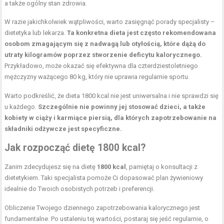
a także
ogólny stan zdrowia
.
W razie jakichkolwiek wątpliwości, warto zasięgnąć porady specjalisty –
dietetyka lub lekarza.
Ta konkretna dieta jest często rekomendowana
osobom zmagającym się z nadwagą lub otyłością, które dążą do
utraty kilogramów poprzez stworzenie deficytu kalorycznego.
Przykładowo, może okazać się efektywna dla czterdziestoletniego
mężczyzny ważącego 80 kg, który nie uprawia regularnie sportu.
Warto podkreślić, że dieta 1800 kcal nie jest uniwersalna i nie sprawdzi się
u każdego.
Szczególnie nie powinny jej stosować dzieci, a także
kobiety w ciąży i karmiące piersią, dla których zapotrzebowanie na
składniki odżywcze jest specyficzne.
Jak rozpocząć dietę 1800 kcal?
Zanim zdecydujesz się na dietę
1800 kcal
, pamiętaj o konsultacji z
dietetykiem. Taki specjalista pomoże Ci dopasować plan żywieniowy
idealnie do Twoich osobistych potrzeb i preferencji.
Obliczenie Twojego dziennego zapotrzebowania kalorycznego jest
fundamentalne. Po ustaleniu tej wartości, postaraj się jeść regularnie, o