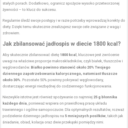
stałych porach. Dodatkowo, ogranicz spożycie wysoko przetworzonej
żywności – to klucz do sukcesu.
Regularnie śledź swoje postępy i w razie potrzeby wprowadzaj korekty do
diety. Dzięki temu skutecznie zrealizujesz swoje cele związane z wagą i
zdrowiem.
Jak zbilansować jadłospis w diecie 1800 kcal?
Aby skutecznie zbilansować dietę
1800 kcal
, kluczowe jest zwrócenie
uwagi na właściwe proporcje makroskładników, czyli białek, tłuszczów i
węglowodanów.
Białko powinno stanowić około 20% Twojego
dziennego zapotrzebowania kalorycznego, natomiast tłuszcze
około 30%.
Pozostałe 50% powinny pokrywać węglowodany,
dostarczając energii niezbędnej do codziennego funkcjonowania.
Niezwykle istotne jest również spożywanie co najmniej
25 g błonnika
każdego dnia
, ponieważ wspiera on prawidłową pracę układu
trawiennego i ogólne samopoczucie. Dla optymalnych rezultatów, rozważ
podzielenie dziennego jadłospisu na
5 mniejszych posiłków
, takich jak
śniadanie, obiad, kolacja oraz dwie przekąski pomiędzy nimi.