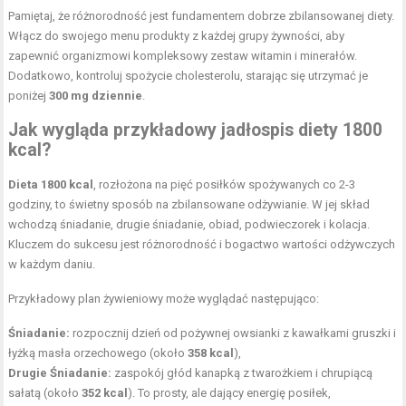
Pamiętaj, że różnorodność jest fundamentem dobrze zbilansowanej diety.
Włącz do swojego menu produkty z każdej grupy żywności, aby
zapewnić organizmowi kompleksowy zestaw witamin i minerałów.
Dodatkowo, kontroluj spożycie cholesterolu, starając się utrzymać je
poniżej
300 mg dziennie
.
Jak wygląda przykładowy jadłospis diety 1800
kcal?
Dieta 1800 kcal
, rozłożona na pięć posiłków spożywanych co 2-3
godziny, to świetny sposób na zbilansowane odżywianie. W jej skład
wchodzą śniadanie, drugie śniadanie, obiad, podwieczorek i kolacja.
Kluczem do sukcesu jest różnorodność i bogactwo wartości odżywczych
w każdym daniu.
Przykładowy plan żywieniowy może wyglądać następująco:
Śniadanie:
rozpocznij dzień od pożywnej owsianki z kawałkami gruszki i
łyżką masła orzechowego (około
358 kcal
),
Drugie Śniadanie:
zaspokój głód kanapką z twarożkiem i chrupiącą
sałatą (około
352 kcal
). To prosty, ale dający energię posiłek,