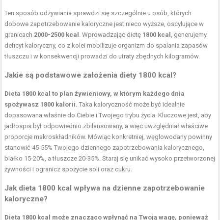
Ten sposób odżywiania sprawdzi się szczególnie u osób, których
dobowe zapotrzebowanie kaloryczne jest nieco wyższe, oscylujące w
granicach
2000-2500 kcal
. Wprowadzając dietę
1800 kcal
, generujemy
deficyt kaloryczny, co z kolei mobilizuje organizm do spalania zapasów
tłuszczu i w konsekwencji prowadzi do utraty zbędnych kilogramów.
Jakie są podstawowe założenia diety 1800 kcal?
Dieta 1800 kcal to plan żywieniowy, w którym każdego dnia
spożywasz 1800 kalorii.
Taka kaloryczność może być idealnie
dopasowana właśnie do Ciebie i Twojego trybu życia. Kluczowe jest, aby
jadłospis był odpowiednio zbilansowany, a więc uwzględniał właściwe
proporcje makroskładników. Mówiąc konkretniej, węglowodany powinny
stanowić 45-55% Twojego dziennego zapotrzebowania kalorycznego,
białko 15-20%, a tłuszcze 20-35%. Staraj się unikać wysoko przetworzonej
żywności i ogranicz spożycie soli oraz cukru.
Jak dieta 1800 kcal wpływa na dzienne zapotrzebowanie
kaloryczne?
Dieta 1800 kcal może znacząco wpłynąć na Twoją wagę, ponieważ