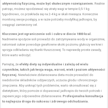
aktywnością fizyczną, może być skutecznym rozwiązaniem.
Realnie
patrząc, możesz spodziewać się
utraty wagi
w tempie 0,5-1 kg
tygodniowo, co przekłada się na 2-4 kg w skali miesiąca. Koniecznie
monitoruj swoje postępy, a w razie potrzeby modyfikuj jadłospis, by
osiągnąć zamierzony cel.
Kluczowe jest ograniczenie soli i cukru w diecie 1800 kcal.
Nadmierne spożycie soli prowadzi do zatrzymywania wody w organizmie,
natomiast cukier powoduje gwałtowne skoki poziomu glukozy we krwi i
sprzyja odkładaniu się tkanki tłuszczowej. To naprawdę proste zasady,
które warto wdrożyć.
Pamiętaj, że
efekty diety są indywidualne i zależą od wielu
czynników, takich jak twoja waga, wzrost, wiek i poziom aktywności
fizycznej.
Niewłaściwie zbilansowana dieta może prowadzić do
niedoborów składników odżywczych, uczucia głodu i chronicznego
zmęczenia. Aby uniknąć tych problemów, warto skonsultować się z
dietetykiem, który pomoże ci dopasować jadłospis do twoich potrzeb i
zapewni jego odpowiednie zbilansowanie.
Profesjonalna konsultacja
to najlepsza droga do sukcesu i zdrowego odchudzania.