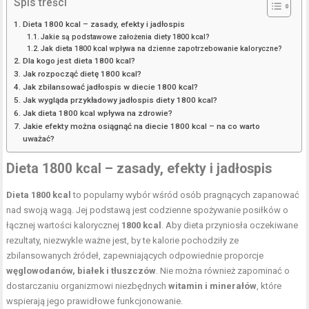
Spis treści
Dieta 1800 kcal – zasady, efekty i jadłospis
Jakie są podstawowe założenia diety 1800 kcal?
Jak dieta 1800 kcal wpływa na dzienne zapotrzebowanie kaloryczne?
Dla kogo jest dieta 1800 kcal?
Jak rozpocząć dietę 1800 kcal?
Jak zbilansować jadłospis w diecie 1800 kcal?
Jak wygląda przykładowy jadłospis diety 1800 kcal?
Jak dieta 1800 kcal wpływa na zdrowie?
Jakie efekty można osiągnąć na diecie 1800 kcal – na co warto
uważać?
Dieta 1800 kcal – zasady, efekty i jadłospis
Dieta 1800 kcal
to popularny wybór wśród osób pragnących zapanować
nad swoją wagą. Jej podstawą jest codzienne spożywanie posiłków o
łącznej wartości kalorycznej
1800 kcal
. Aby dieta przyniosła oczekiwane
rezultaty, niezwykle ważne jest, by te kalorie pochodziły ze
zbilansowanych źródeł, zapewniających odpowiednie proporcje
węglowodanów, białek i tłuszczów
. Nie można również zapominać o
dostarczaniu organizmowi niezbędnych
witamin i minerałów
, które
wspierają jego prawidłowe funkcjonowanie.