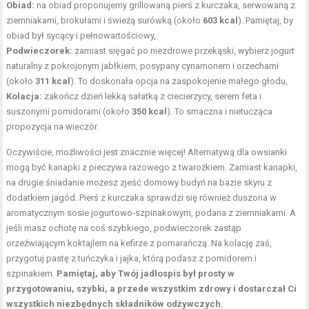
Obiad:
na obiad proponujemy grillowaną pierś z kurczaka, serwowaną z
ziemniakami, brokułami i świeżą surówką (około
603 kcal
). Pamiętaj, by
obiad był sycący i pełnowartościowy,
Podwieczorek:
zamiast sięgać po niezdrowe przekąski, wybierz jogurt
naturalny z pokrojonym jabłkiem, posypany cynamonem i orzechami
(około
311 kcal
). To doskonała opcja na zaspokojenie małego głodu,
Kolacja:
zakończ dzień lekką sałatką z ciecierzycy, serem feta i
suszonymi pomidorami (około
350 kcal
). To smaczna i nietucząca
propozycja na wieczór.
Oczywiście, możliwości jest znacznie więcej! Alternatywą dla owsianki
mogą być kanapki z pieczywa razowego z twarożkiem. Zamiast kanapki,
na drugie śniadanie możesz zjeść domowy budyń na bazie skyru z
dodatkiem jagód. Pierś z kurczaka sprawdzi się również duszona w
aromatycznym sosie jogurtowo-szpinakowym, podana z ziemniakami. A
jeśli masz ochotę na coś szybkiego, podwieczorek zastąp
orzeźwiającym koktajlem na kefirze z pomarańczą. Na kolację zaś,
przygotuj pastę z tuńczyka i jajka, którą podasz z pomidorem i
szpinakiem.
Pamiętaj, aby Twój jadłospis był prosty w
przygotowaniu, szybki, a przede wszystkim zdrowy i dostarczał Ci
wszystkich niezbędnych składników odżywczych.