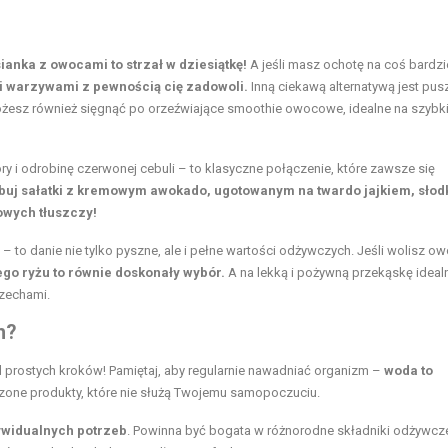
ianka z owocami to strzał w dziesiątkę!
A jeśli masz ochotę na coś bardzi
i warzywami z pewnością cię zadowoli.
Inną ciekawą alternatywą jest pus
 Możesz również sięgnąć po orzeźwiające smoothie owocowe, idealne na szybk
y i odrobinę czerwonej cebuli – to klasyczne połączenie, które zawsze się
buj sałatki z kremowym awokado, ugotowanym na twardo jajkiem, słod
owych tłuszczy!
to danie nie tylko pyszne, ale i pełne wartości odżywczych. Jeśli wolisz o
go ryżu to równie doskonały wybór.
A na lekką i pożywną przekąskę ideal
rzechami.
h?
prostych kroków! Pamiętaj, aby regularnie nawadniać organizm –
woda to
orzone produkty, które nie służą Twojemu samopoczuciu.
ywidualnych potrzeb
. Powinna być bogata w różnorodne składniki odżywcz