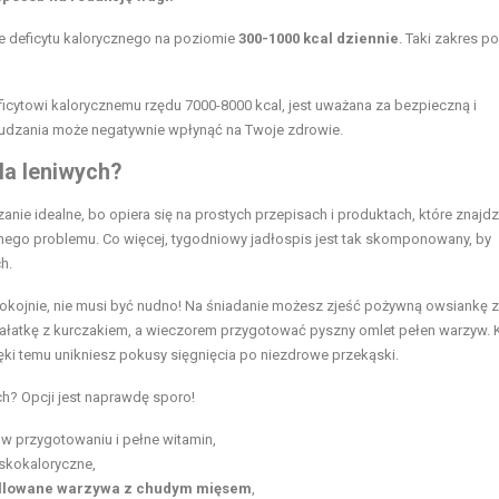
ie deficytu kalorycznego na poziomie
300-1000 kcal dziennie
. Taki zakres p
icytowi kalorycznemu rzędu 7000-8000 kcal, jest uważana za bezpieczną i
udzania może negatywnie wpłynąć na Twoje zdrowie.
la leniwych?
anie idealne, bo opiera się na prostych przepisach i produktach, które znajd
żadnego problemu. Co więcej, tygodniowy jadłospis jest tak skomponowany, by
h.
okojnie, nie musi być nudno! Na śniadanie możesz zjeść pożywną owsiankę z
sałatkę z kurczakiem, a wieczorem przygotować pyszny omlet pełen warzyw.
ki temu unikniesz pokusy sięgnięcia po niezdrowe przekąski.
ch? Opcji jest naprawdę sporo!
e w przygotowaniu i pełne witamin,
iskokaloryczne,
illowane warzywa z chudym mięsem
,