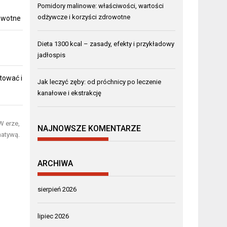
Pomidory malinowe: właściwości, wartości
odżywcze i korzyści zdrowotne
rowotne
Dieta 1300 kcal – zasady, efekty i przykładowy
jadłospis
tować i
Jak leczyć zęby: od próchnicy po leczenie
kanałowe i ekstrakcję
W erze,
NAJNOWSZE KOMENTARZE
natywą.
ARCHIWA
sierpień 2026
lipiec 2026