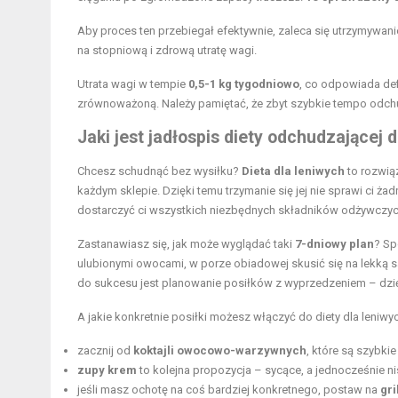
Aby proces ten przebiegał efektywnie, zaleca się utrzymywan
na stopniową i zdrową
utratę wagi
.
Utrata wagi w tempie
0,5-1 kg tygodniowo
, co odpowiada def
zrównoważoną. Należy pamiętać, że zbyt szybkie tempo odch
Jaki jest
jadłospis diety odchudzającej
d
Chcesz schudnąć bez wysiłku?
Dieta dla leniwych
to rozwiąz
każdym sklepie. Dzięki temu trzymanie się jej nie sprawi ci 
dostarczyć ci wszystkich niezbędnych składników odżywczyc
Zastanawiasz się, jak może wyglądać taki
7-dniowy plan
? Sp
ulubionymi owocami, w porze obiadowej skusić się na lekką 
do sukcesu jest planowanie posiłków z wyprzedzeniem – dzię
A jakie konkretnie posiłki możesz włączyć do diety dla leniwy
zacznij od
koktajli owocowo-warzywnych
, które są szybki
zupy krem
to kolejna propozycja – sycące, a jednocześnie n
jeśli masz ochotę na coś bardziej konkretnego, postaw na
gr