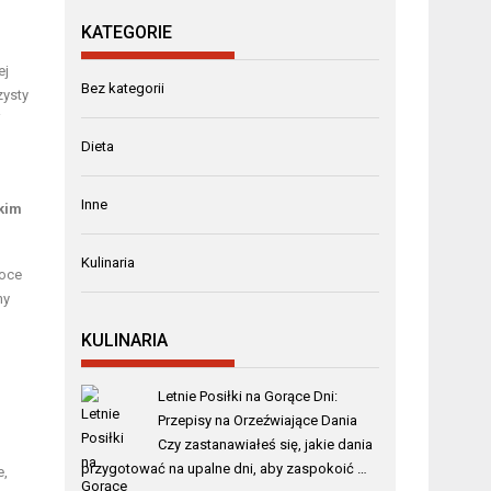
KATEGORIE
ej
Bez kategorii
zysty
i
Dieta
Inne
kim
Kulinaria
woce
ny
KULINARIA
Letnie Posiłki na Gorące Dni:
Przepisy na Orzeźwiające Dania
Czy zastanawiałeś się, jakie dania
przygotować na upalne dni, aby zaspokoić …
e,