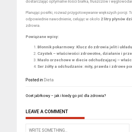
dostarczając optymalne ilości białka, tłuszczów i węglowo
Planując posiłki, rozważ przygotowywanie większych porcji.
odpowiednie nawodnienie, celując w około
2 litry płynów dz
zdrowia.
Powiązane wpisy:
Błonnik pokarmowy: Klucz do zdrowia jelit i układ
Czystek – właściwości zdrowotne, działanie i pr
Masło orzechowe w diecie odchudzającej – właści
Ser żółty a odchudzanie: mity, prawda i zdrowe po
Posted in
Dieta
Nawigacja
Ocet jabłkowy – jak i kiedy go pić dla zdrowia?
wpisu
LEAVE A COMMENT