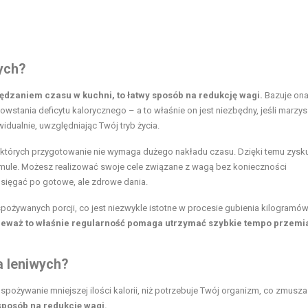
ych?
pędzaniem czasu w kuchni, to łatwy sposób na redukcję wagi.
Bazuje ona
owstania deficytu kalorycznego – a to właśnie on jest niezbędny, jeśli marzys
idualnie, uwzględniając Twój tryb życia.
, których przygotowanie nie wymaga dużego nakładu czasu. Dzięki temu zysk
ormule. Możesz realizować swoje cele związane z wagą bez konieczności
sięgać po gotowe, ale zdrowe dania.
pożywanych porcji, co jest niezwykle istotne w procesie gubienia kilogramów
nieważ to właśnie regularność pomaga utrzymać szybkie tempo przemi
a leniwych
?
pożywanie mniejszej ilości kalorii, niż potrzebuje Twój organizm, co zmusz
posób na redukcję wagi.