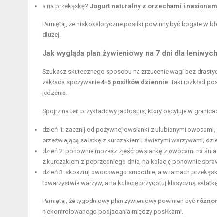
a na przekąskę?
Jogurt naturalny z orzechami i nasionam
Pamiętaj, że niskokaloryczne posiłki powinny być bogate w bło
dłużej.
Jak wygląda plan żywieniowy na 7 dni dla leniwyc
Szukasz skutecznego sposobu na zrzucenie wagi bez drastyc
zakłada spożywanie
4-5 posiłków dziennie
. Taki rozkład p
jedzenia.
Spójrz na ten przykładowy jadłospis, który oscyluje w granic
dzień 1: zacznij od pożywnej owsianki z ulubionymi owocami, w
orzeźwiającą sałatkę z kurczakiem i świeżymi warzywami, d
dzień 2: ponownie możesz zjeść owsiankę z owocami na śniadan
z kurczakiem z poprzedniego dnia, na kolację ponownie spra
dzień 3: skosztuj owocowego smoothie, a w ramach przekąs
towarzystwie warzyw, a na kolację przygotuj klasyczną sałatk
Pamiętaj, że tygodniowy plan żywieniowy powinien być
różnor
niekontrolowanego podjadania między posiłkami.