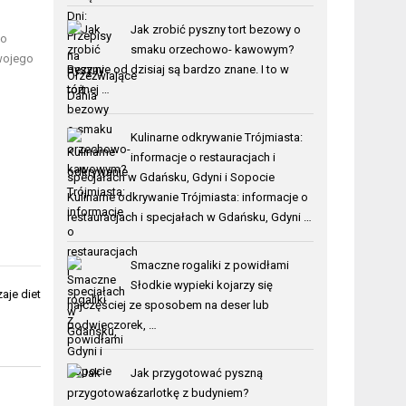
Jak zrobić pyszny tort bezowy o
 o
smaku orzechowo- kawowym?
Twojego
Bezy nie od dzisiaj są bardzo znane. I to w
różnej …
Kulinarne odkrywanie Trójmiasta:
informacje o restauracjach i
specjałach w Gdańsku, Gdyni i Sopocie
Kulinarne odkrywanie Trójmiasta: informacje o
restauracjach i specjałach w Gdańsku, Gdyni …
Smaczne rogaliki z powidłami
Słodkie wypieki kojarzy się
aje diet
najczęściej ze sposobem na deser lub
podwieczorek, …
Jak przygotować pyszną
szarlotkę z budyniem?