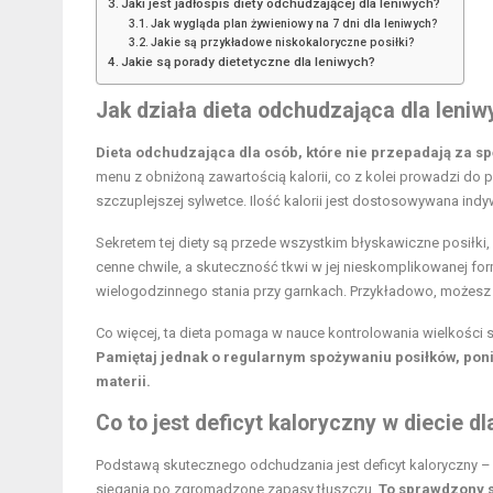
Jaki jest jadłospis diety odchudzającej dla leniwych?
Jak wygląda plan żywieniowy na 7 dni dla leniwych?
Jakie są przykładowe niskokaloryczne posiłki?
Jakie są porady dietetyczne dla leniwych?
Jak działa dieta odchudzająca dla leniw
Dieta odchudzająca dla osób, które nie przepadają za s
menu z obniżoną zawartością kalorii, co z kolei prowadzi do p
szczuplejszej sylwetce. Ilość kalorii jest dostosowywana indyw
Sekretem tej diety są przede wszystkim błyskawiczne posiłki
cenne chwile, a skuteczność tkwi w jej nieskomplikowanej f
wielogodzinnego stania przy garnkach. Przykładowo, możesz 
Co więcej, ta dieta pomaga w nauce kontrolowania wielkości s
Pamiętaj jednak o regularnym spożywaniu posiłków, po
materii.
Co to jest deficyt kaloryczny w
diecie dl
Podstawą skutecznego odchudzania jest deficyt kaloryczny – s
sięgania po zgromadzone zapasy tłuszczu.
To sprawdzony s