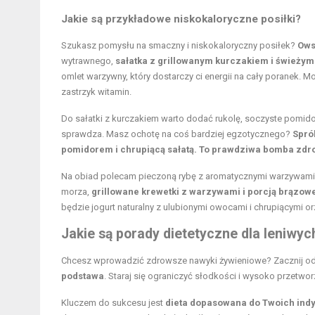
Jakie są przykładowe niskokaloryczne posiłki?
Szukasz pomysłu na smaczny i niskokaloryczny posiłek?
Ows
wytrawnego,
sałatka z grillowanym kurczakiem i świeżym
omlet warzywny, który dostarczy ci energii na cały poranek.
zastrzyk witamin.
Do sałatki z kurczakiem warto dodać rukolę, soczyste pomidor
sprawdza. Masz ochotę na coś bardziej egzotycznego?
Spró
pomidorem i chrupiącą sałatą. To prawdziwa bomba zdr
Na obiad polecam pieczoną rybę z aromatycznymi warzywami – 
morza,
grillowane krewetki z warzywami i porcją brązowe
będzie jogurt naturalny z ulubionymi owocami i chrupiącymi o
Jakie są porady dietetyczne dla leniwyc
Chcesz wprowadzić zdrowsze nawyki żywieniowe? Zacznij od 
podstawa
. Staraj się ograniczyć słodkości i wysoko przetw
Kluczem do sukcesu jest
dieta dopasowana do Twoich ind