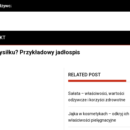
odżywcze i korzyści zdrowotne
AKT
wysiłku? Przykładowy jadłospis
RELATED POST
Sałata – właściwości, wartości
odżywcze i korzyści zdrowotne
Jajka w kosmetykach – odkryj ich
właściwości pielęgnacyjne