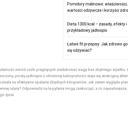
Pomidory malinowe: właściwości,
wartości odżywcze i korzyści zd
Dieta 1300 kcal – zasady, efekty i
przykładowy jadłospis
Łatwe fit przepisy: Jak zdrowo go
się odżywiać?
ularność wśród osób pragnących zredukować wagę bez zbytniego wysiłku. 
iczony, prosty jadłospis o obniżonej kaloryczności staje się atrakcyjną alter
y pozwala na efektywne spalanie zbędnych kilogramów. Jak zatem wygląda plan
ziennej rutyny? Odpowiedzi na te pytania mogą zaskoczyć, a co najważniejsze,
o życia.