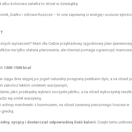
i
albo kolorowa sałatka to strzał w dziesiątkę.
nnik, białko i zdrowe tłuszcze – to one zapewnią ci energię i uczucie sytości
h?
znych wyrzeczeń? Mam dla Ciebie przykładowy, tygodniowy plan żywieniowy,
osiłków nie tylko ułatwia planowanie, ale również pomaga ograniczyć marnowa
ach
1300-1500 kcal
:
 ciągu dnia sięgnij po jogurt naturalny posypany pestkami dyni, a na obiad p
zień zakończ lekkim omletem warzywnym,
ie, jako przekąskę wybierz soczyste jabłko, a na obiad wykorzystaj resztki
wdzi się omlet warzywny,
ki schrup marchewki z hummusem, na obiad zaserwuj pieczonego łososia w
ę grecką.
odny, sycący i dostarczać odpowiednią ilość kalorii
. Dzięki temu uniknie