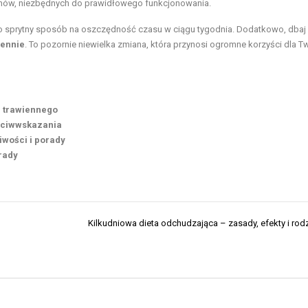
danów, niezbędnych do prawidłowego funkcjonowania.
 To sprytny sposób na oszczędność czasu w ciągu tygodnia. Dodatkowo, dbaj
iennie
. To pozornie niewielka zmiana, która przynosi ogromne korzyści dla 
u trawiennego
zeciwwskazania
wości i porady
rady
Kilkudniowa dieta odchudzająca – zasady, efekty i rodz