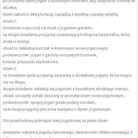
po południu zjedz jogurt z suszonymi owocami, aby zaspokoić ochotę na
słodkie,
dzień zakończ lekką kolacją: kanapką z wędliną i świeżą sałatką,
dzień 2:
śniadanie rozpocznij od musli z jogurtem greckim,
na drugie śniadanie przygotuj orzeźwiający koktajl na bazie kefiru, który
doda ci energii,
obiad to delikatny kurczak w kremowym sosie jogurtowym,
podwieczorek: jogurt z garścią soczystych borówek,
kolacja: placuszki szpinakowe,
dzień 3:
na śniadanie zjedz pożywną owsiankę z dodatkiem jogurtu, która nasyci
cię na długo,
drugie śniadanie: delektuj się jogurtem z kawałkami słodkiego mango,
obiad: soczysty schab duszony w aromatycznym sosie jogurtowym,
podwieczorek: sycący jogurt grecki polany miodem,
na kolację przygotuj pieczone warzywa z dipem jogurtowym.
Oto przykładowy jadłospis diety jogurtowej na jeden dzień:
śniadanie: szklanka jogurtu naturalnego, dwie kromki chleba razowego z