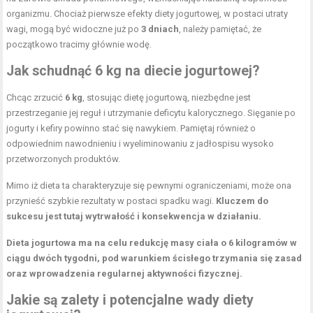
organizmu. Chociaż pierwsze efekty diety jogurtowej, w postaci
utraty
wagi
, mogą być widoczne już po
3 dniach
, należy pamiętać, że
początkowo tracimy głównie wodę.
Jak schudnąć 6 kg na diecie jogurtowej?
Chcąc zrzucić
6 kg
, stosując dietę jogurtową, niezbędne jest
przestrzeganie jej reguł i utrzymanie deficytu kalorycznego. Sięganie po
jogurty i kefiry powinno stać się nawykiem. Pamiętaj również o
odpowiednim nawodnieniu i wyeliminowaniu z jadłospisu wysoko
przetworzonych produktów.
Mimo iż dieta ta charakteryzuje się pewnymi ograniczeniami, może ona
przynieść szybkie rezultaty w postaci spadku wagi.
Kluczem do
sukcesu jest tutaj wytrwałość i konsekwencja w działaniu.
Dieta jogurtowa ma na celu redukcję masy ciała o 6 kilogramów w
ciągu dwóch tygodni, pod warunkiem ścisłego trzymania się zasad
oraz wprowadzenia regularnej aktywności fizycznej.
Jakie są zalety i potencjalne wady diety