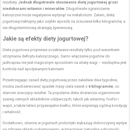
rezultaty.
Jednak długotrwałe stosowanie diety jogurtowej grozi
niedoborami witamin i minerałów.
Długotrwałe ograniczenie
kaloryczne może negatywnie wpłynąć na metabolizm. Zatem, dietę
jogurtową traktujmy jako szybki sposób na zrzucenie kilku kilogramów, a
nie długoterminową strategię żywieniową.
Jakie są efekty diety jogurtowej?
Dieta jogurtowa przyniesie oczekiwane rezultaty tylko pod warunkiem
utrzymania deficytu kalorycznego. Samo włączenie jogurtów do
jadłospisu nie jest magicznym sposobem na utratę wagi – niezbędna jest
kontrola nad spożywanymi kaloriami.
Przestrzegając zasad diety jogurtowej przez zaledwie dwa tygodnie,
można zaobserwować spadek masy ciała nawet o
6 kilogramów
, co
stanowi znaczący rezultat. Ta popularna dieta dostarcza organizmowi
szereg cennych składników odżywczych, takich jak witaminy, fosfor i
wapń, a także łatwo przyswajalne białko, które wspierają ogólną kondycję
i witalność.
Dodatkowo, obecne w jogurtach probiotyki wykazują dobroczynny wpływ
na zdrowie układu pokarmowego, wzmacniając naturalną odporność