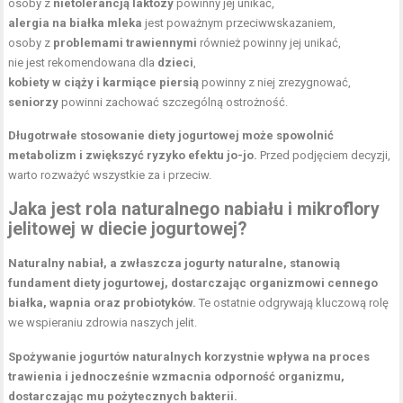
osoby z
nietolerancją laktozy
powinny jej unikać,
alergia na białka mleka
jest poważnym przeciwwskazaniem,
osoby z
problemami trawiennymi
również powinny jej unikać,
nie jest rekomendowana dla
dzieci
,
kobiety w ciąży i karmiące piersią
powinny z niej zrezygnować,
seniorzy
powinni zachować szczególną ostrożność.
Długotrwałe stosowanie diety jogurtowej może spowolnić
metabolizm i zwiększyć ryzyko efektu jo-jo.
Przed podjęciem decyzji,
warto rozważyć wszystkie za i przeciw.
Jaka jest rola naturalnego nabiału i mikroflory
jelitowej w diecie jogurtowej?
Naturalny nabiał, a zwłaszcza jogurty naturalne, stanowią
fundament diety jogurtowej, dostarczając organizmowi cennego
białka, wapnia oraz probiotyków.
Te ostatnie odgrywają kluczową rolę
we wspieraniu zdrowia naszych jelit.
Spożywanie jogurtów naturalnych korzystnie wpływa na proces
trawienia i jednocześnie wzmacnia odporność organizmu,
dostarczając mu pożytecznych bakterii.