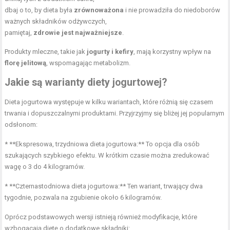
dbaj o to, by dieta była
zrównoważona
i nie prowadziła do niedoborów
ważnych składników odżywczych,
pamiętaj,
zdrowie jest najważniejsze
.
Produkty mleczne, takie jak
jogurty i kefiry
, mają korzystny wpływ na
florę jelitową
, wspomagając metabolizm.
Jakie są warianty diety jogurtowej?
Dieta jogurtowa występuje w kilku wariantach, które różnią się czasem
trwania i dopuszczalnymi produktami. Przyjrzyjmy się bliżej jej popularnym
odsłonom:
* **Ekspresowa,
trzydniowa dieta
jogurtowa:** To opcja dla osób
szukających szybkiego efektu. W krótkim czasie można zredukować
wagę o 3 do 4 kilogramów.
* **Czternastodniowa dieta jogurtowa:** Ten wariant, trwający dwa
tygodnie, pozwala na zgubienie około 6 kilogramów.
Oprócz podstawowych wersji istnieją również modyfikacje, które
wzbogacają dietę o dodatkowe składniki: