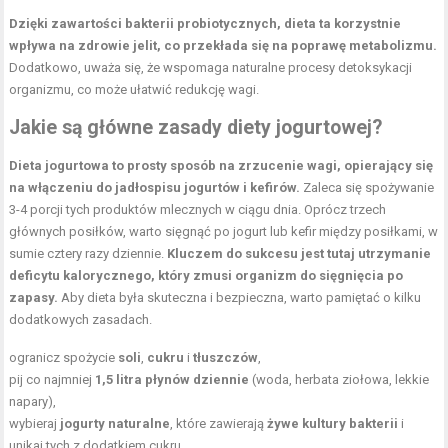
Dzięki zawartości bakterii probiotycznych, dieta ta korzystnie
wpływa na zdrowie jelit, co przekłada się na poprawę metabolizmu.
Dodatkowo, uważa się, że wspomaga naturalne procesy detoksykacji
organizmu, co może ułatwić redukcję wagi.
Jakie są główne zasady diety jogurtowej?
Dieta jogurtowa to prosty sposób na zrzucenie wagi, opierający się
na włączeniu do jadłospisu jogurtów i kefirów.
Zaleca się spożywanie
3-4 porcji tych produktów mlecznych w ciągu dnia. Oprócz trzech
głównych posiłków, warto sięgnąć po jogurt lub kefir między posiłkami, w
sumie cztery razy dziennie.
Kluczem do sukcesu jest tutaj utrzymanie
deficytu kalorycznego, który zmusi organizm do sięgnięcia po
zapasy.
Aby dieta była skuteczna i bezpieczna, warto pamiętać o kilku
dodatkowych zasadach.
ogranicz spożycie
soli
,
cukru
i
tłuszczów
,
pij co najmniej
1,5 litra płynów dziennie
(woda, herbata ziołowa, lekkie
napary),
wybieraj
jogurty naturalne
, które zawierają
żywe kultury bakterii
i
unikaj tych z dodatkiem cukru,