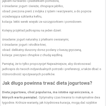
jajkiem na twardo i plasterkiem pomidora,
ii śniadanie: jogurt i świeże, chrupiące jabłko,
obiad: pieczona pierś z indyka z ryżem i warzywami, a do popicia
orzeźwiająca szklanka kefiru,
kolacja: lekki serek wiejski ze szczypiorkiem i pomidorem.
Kolejny przykład jadłospisu na jeden dzień:
śniadanie: jogurt naturalny z płatkami owsianymi,
ii śniadanie: jogurt i słodkie kiwi,
obiad: delikatny duszony dorsz podany z kaszą gryczaną,
kolacja: pieczywo chrupkie z chudą wędliną.
Pamiętaj, że to tylko propozycje! Najważniejsze, aby dostosować
jadłospis do twoich indywidualnych potrzeb i preferencji, a także dbać o
różnorodność spożywanych posiłków.
Jak długo powinna trwać dieta jogurtowa?
Dieta jogurtowa, choć popularna, ma istotne ograniczenia, o
których warto pamiętać.
Optymalny czas trwania to maksymalnie dwa
tygodnie. Krótsze warianty, jak trzydniowa kuracja, mogą dać szybkie