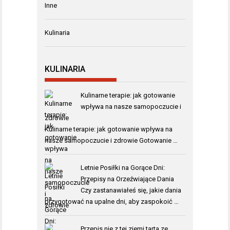
Inne
Kulinaria
KULINARIA
Kulinarne terapie: jak gotowanie
wpływa na nasze samopoczucie i
zdrowie
Kulinarne terapie: jak gotowanie wpływa na
nasze samopoczucie i zdrowie Gotowanie …
Letnie Posiłki na Gorące Dni:
Przepisy na Orzeźwiające Dania
Czy zastanawiałeś się, jakie dania
przygotować na upalne dni, aby zaspokoić …
Przepis nie z tej ziemi tarta ze