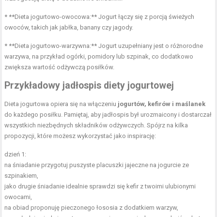
* **Dieta jogurtowo-owocowa:** Jogurt łączy się z porcją świeżych
owoców, takich jak jabłka, banany czy jagody.
* **Dieta jogurtowo-warzywna:** Jogurt uzupełniany jest o różnorodne
warzywa, na przykład ogórki, pomidory lub szpinak, co dodatkowo
zwiększa wartość odżywczą posiłków.
Przykładowy jadłospis diety jogurtowej
Dieta jogurtowa opiera się na włączeniu
jogurtów, kefirów i maślanek
do każdego posiłku. Pamiętaj, aby jadłospis był urozmaicony i dostarczał
wszystkich niezbędnych składników odżywczych. Spójrz na kilka
propozycji, które możesz wykorzystać jako inspirację:
dzień 1:
na śniadanie przygotuj puszyste placuszki jajeczne na jogurcie ze
szpinakiem,
jako drugie śniadanie idealnie sprawdzi się kefir z twoimi ulubionymi
owocami,
na obiad proponuję pieczonego łososia z dodatkiem warzyw,