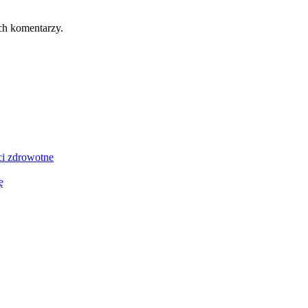
ch komentarzy.
ci zdrowotne
ę