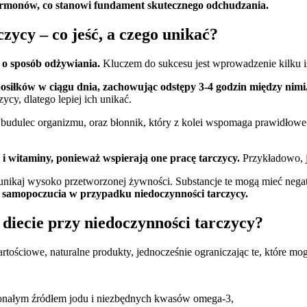
hormonów, co stanowi fundament skutecznego odchudzania.
czycy – co jeść, a czego unikać?
 o sposób odżywiania.
Kluczem do sukcesu jest wprowadzenie kilku i
posiłków w ciągu dnia, zachowując odstępy 3-4 godzin między nimi
cy, dlatego lepiej ich unikać.
budulec organizmu, oraz błonnik, który z kolei wspomaga prawidłowe 
zo i witaminy, ponieważ wspierają one pracę tarczycy.
Przykładowo, j
e unikaj wysoko przetworzonej żywności. Substancje te mogą mieć ne
 samopoczucia w przypadku niedoczynności tarczycy.
 diecie przy niedoczynności tarczycy?
rtościowe, naturalne produkty, jednocześnie ograniczając te, które m
oskonałym źródłem jodu i niezbędnych kwasów omega-3,