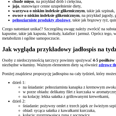
chude mięso
, na przykład drób i cielęcina,
jaja
, stanowiące cenne uzupełnienie diety,
warzywa o niskim indeksie glikemicznym
, takie jak szpinak
owoce o niskim indeksie glikemicznym
, na przykład jagody, g
pełnoziarniste produkty zbożowe
, takie jak brązowy ryż, qu
Czego natomiast unikać? Szczególną uwagę należy zwrócić na subst
kapustne, takie jak kapusta, brokuły, kalafior i jarmuż. Oprócz te
metabolizm i ogólne samopoczucie.
Jak wygląda przykładowy jadłospis na tydz
Osoby z niedoczynnością tarczycy powinny spożywać
4-5 posiłków
niezbędne witaminy. Ważnym elementem diety są również
zdrowe tł
Poniżej znajdziesz propozycję jadłospisu na cały tydzień, który możes
dzień 1:
na śniadanie: pełnoziarnista kanapka z kremowym awokad
w porze obiadu: delikatny filet z kurczaka w aromatyc
na kolację: lekka sałatka z grillowanymi krewetkami,
dzień 2:
śniadanie: pożywny omlet z trzech jajek ze świeżym szp
obiad: sycąca sałatka z kawałkami kurczaka,
kolacja: rozgrzewająca zupa z soczewicy,