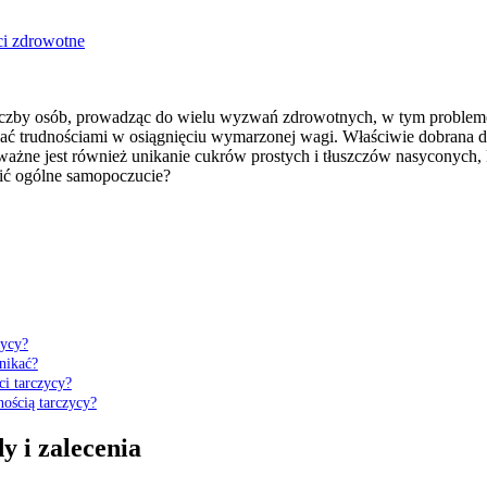
ci zdrowotne
j liczby osób, prowadząc do wielu wyzwań zdrowotnych, w tym probl
wać trudnościami w osiągnięciu wymarzonej wagi. Właściwie dobrana 
ważne jest również unikanie cukrów prostych i tłuszczów nasyconych,
wić ogólne samopoczucie?
zycy?
unikać?
ci tarczycy?
nością tarczycy?
y i zalecenia