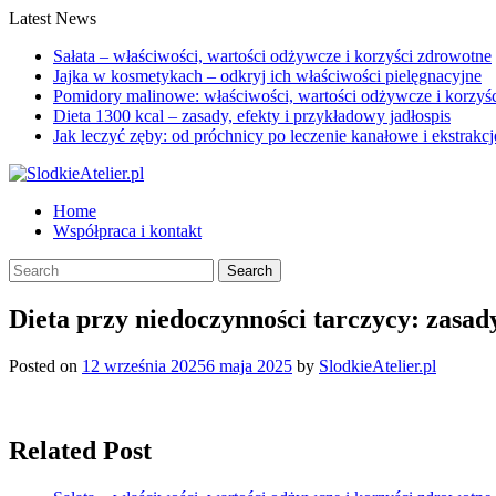
Latest News
Sałata – właściwości, wartości odżywcze i korzyści zdrowotne
Jajka w kosmetykach – odkryj ich właściwości pielęgnacyjne
Pomidory malinowe: właściwości, wartości odżywcze i korzyś
Dieta 1300 kcal – zasady, efekty i przykładowy jadłospis
Jak leczyć zęby: od próchnicy po leczenie kanałowe i ekstrakcj
Home
Współpraca i kontakt
Dieta przy niedoczynności tarczycy: zasady
Posted on
12 września 2025
6 maja 2025
by
SlodkieAtelier.pl
Related Post