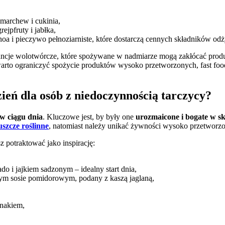
, marchew i cukinia,
rejpfruty i jabłka,
inoa i pieczywo pełnoziarniste, które dostarczą cennych składników o
ancje wolotwórcze, które spożywane w nadmiarze mogą zakłócać produ
go, warto ograniczyć spożycie produktów wysoko przetworzonych, fast 
ień dla osób z niedoczynnością tarczycy?
 w ciągu dnia
. Kluczowe jest, by były one
urozmaicone i bogate w sk
uszcze roślinne
, natomiast należy unikać żywności wysoko przetworzo
z potraktować jako inspirację:
o i jajkiem sadzonym – idealny start dnia,
znym sosie pomidorowym, podany z kaszą jaglaną,
inakiem,