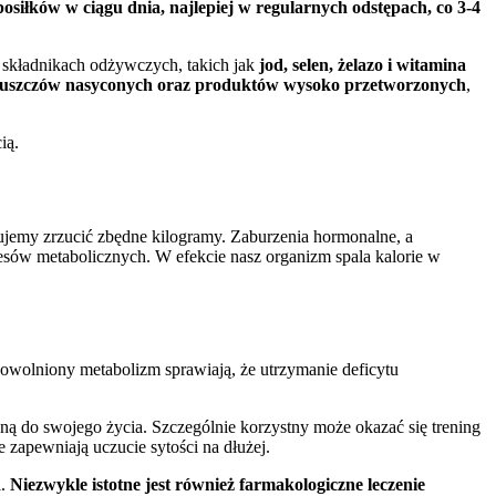
posiłków w ciągu dnia, najlepiej w regularnych odstępach, co 3-4
składnikach odżywczych, takich jak
jod, selen, żelazo i witamina
tłuszczów nasyconych oraz produktów wysoko przetworzonych
,
ią.
ujemy zrzucić zbędne kilogramy. Zaburzenia hormonalne, a
esów metabolicznych. W efekcie nasz organizm spala kalorie w
powolniony metabolizm sprawiają, że utrzymanie deficytu
ną do swojego życia. Szczególnie korzystny może okazać się trening
zapewniają uczucie sytości na dłużej.
i.
Niezwykle istotne jest również farmakologiczne leczenie