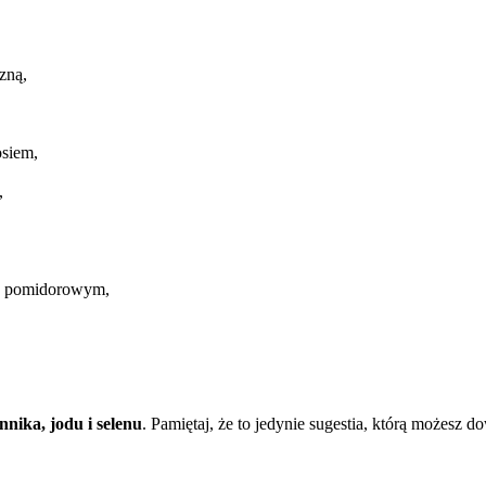
zną,
osiem,
,
ie pomidorowym,
onnika, jodu i selenu
. Pamiętaj, że to jedynie sugestia, którą możesz