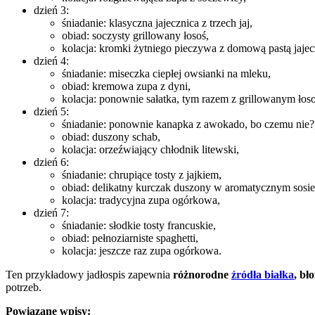
dzień 3:
śniadanie: klasyczna jajecznica z trzech jaj,
obiad: soczysty grillowany łosoś,
kolacja: kromki żytniego pieczywa z domową pastą jajec
dzień 4:
śniadanie: miseczka ciepłej owsianki na mleku,
obiad: kremowa zupa z dyni,
kolacja: ponownie sałatka, tym razem z grillowanym łos
dzień 5:
śniadanie: ponownie kanapka z awokado, bo czemu nie?
obiad: duszony schab,
kolacja: orzeźwiający chłodnik litewski,
dzień 6:
śniadanie: chrupiące tosty z jajkiem,
obiad: delikatny kurczak duszony w aromatycznym sos
kolacja: tradycyjna zupa ogórkowa,
dzień 7:
śniadanie: słodkie tosty francuskie,
obiad: pełnoziarniste spaghetti,
kolacja: jeszcze raz zupa ogórkowa.
Ten przykładowy jadłospis zapewnia
różnorodne
źródła białka
, bł
potrzeb.
Powiązane wpisy: