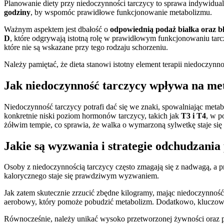
Planowanie diety przy niedoczynności tarczycy to sprawa indywidua
godziny
, by wspomóc prawidłowe funkcjonowanie metabolizmu.
Ważnym aspektem jest dbałość o
odpowiednią podaż białka oraz 
D
, które odgrywają istotną rolę w prawidłowym funkcjonowaniu tarcz
które nie są wskazane przy tego rodzaju schorzeniu.
Należy pamiętać, że dieta stanowi istotny element terapii niedoczynnoś
Jak niedoczynność tarczycy wpływa na me
Niedoczynność tarczycy potrafi dać się we znaki, spowalniając meta
konkretnie niski poziom hormonów tarczycy, takich jak
T3 i T4
, w 
żółwim tempie, co sprawia, że walka o wymarzoną sylwetkę staje się
Jakie są wyzwania i strategie odchudzania
Osoby z niedoczynnością tarczycy często zmagają się z nadwagą, a p
kalorycznego staje się prawdziwym wyzwaniem.
Jak zatem skutecznie zrzucić zbędne kilogramy, mając niedoczynność
aerobowy, który pomoże pobudzić metabolizm. Dodatkowo, kluczowa je
Równocześnie, należy unikać wysoko przetworzonej żywności oraz 