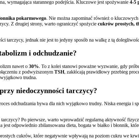
lna, wymagająca starannego podejścia. Kluczowe jest spożywanie
4-5 
błonnika pokarmowego
. Nie można zapominać również o kluczowych 
ycy. Z drugiej strony, warto ograniczyć spożycie
cukrów prostych, 
ci tarczycy, jednak nie jest to jedyny sposób na walkę z tą dolegliwośc
tabolizm i odchudzanie?
bolizm nawet o
30%
. To z kolei stanowi poważne wyzwanie, gdy prób
połączeniu z podwyższonym
TSH
, zakłócają prawidłowy przebieg proc
 wyjątkowo trudna.
 przy niedoczynności tarczycy?
roces odchudzania bywa dla nich wyjątkowo trudny. Niska energia i s
 tarczycy? Po pierwsze, warto wprowadzić regularną aktywność fizycz
st odpowiednio zbilansowana dieta, bogata w białko i błonnik, które 
prostych cukrów, które negatywnie wpływają na poziom cukru we krw