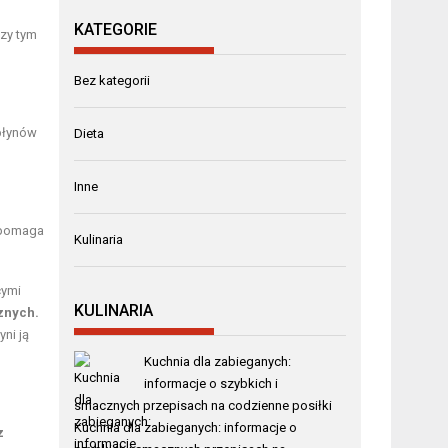
KATEGORIE
szy tym
Bez kategorii
płynów
Dieta
Inne
 pomaga
Kulinaria
cymi
KULINARIA
znych.
ni ją
Kuchnia dla zabieganych:
informacje o szybkich i
smacznych przepisach na codzienne posiłki
Kuchnia dla zabieganych: informacje o
z