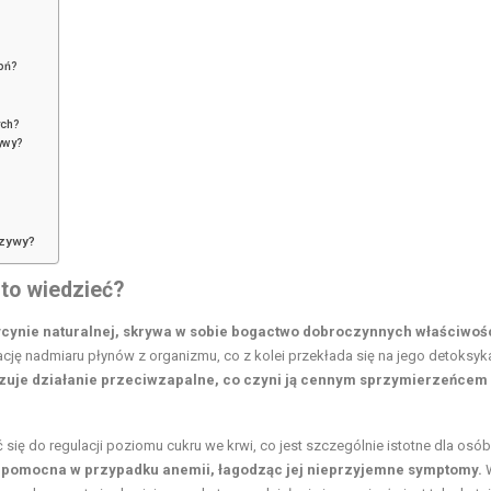
pń?
ych?
ywy?
rzywy?
to wiedzieć?
cynie naturalnej, skrywa w sobie bogactwo dobroczynnych właściwośc
ę nadmiaru płynów z organizmu, co z kolei przekłada się na jego detoksyka
uje działanie przeciwzapalne, co czyni ją cennym sprzymierzeńcem
ię do regulacji poziomu cukru we krwi, co jest szczególnie istotne dla osób
eż pomocna w przypadku anemii, łagodząc jej nieprzyjemne symptomy.
W