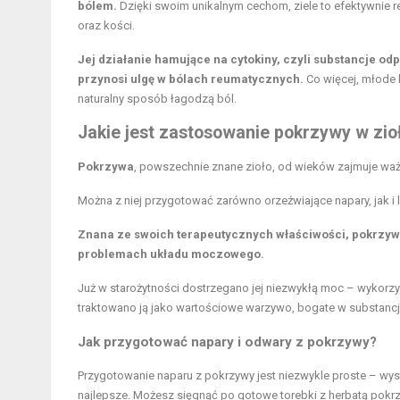
bólem.
Dzięki swoim unikalnym cechom, ziele to efektywnie 
oraz kości.
Jej działanie hamujące na cytokiny, czyli substancje od
przynosi ulgę w bólach reumatycznych.
Co więcej, młode 
naturalny sposób łagodzą ból.
Jakie jest zastosowanie pokrzywy w zio
Pokrzywa
, powszechnie znane zioło, od wieków zajmuje waż
Można z niej przygotować zarówno orzeźwiające napary, jak 
Znana ze swoich terapeutycznych właściwości, pokrzywa
problemach układu moczowego.
Już w starożytności dostrzegano jej niezwykłą moc – wykorzy
traktowano ją jako wartościowe warzywo, bogate w substancje
Jak przygotować napary i odwary z pokrzywy?
Przygotowanie naparu z pokrzywy jest niezwykle proste – wys
najlepsze. Możesz sięgnąć po gotowe torebki z herbatą pokr