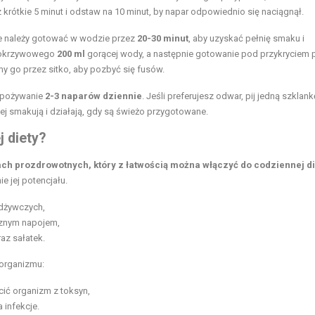
 krótkie 5 minut i odstaw na 10 minut, by napar odpowiednio się naciągnął.
e należy gotować w wodzie przez
20-30 minut
, aby uzyskać pełnię smaku i
okrzywowego
200 ml
gorącej wody, a następnie gotowanie pod przykryciem 
y go przez sitko, aby pozbyć się fusów.
 spożywanie
2-3 naparów dziennie
. Jeśli preferujesz odwar, pij jedną szklan
piej smakują i działają, gdy są świeżo przygotowane.
 diety?
ch prozdrowotnych, który z łatwością można włączyć do codziennej di
e jej potencjału.
odżywczych,
znym napojem,
az sałatek.
 organizmu:
ić organizm z toksyn,
infekcje.