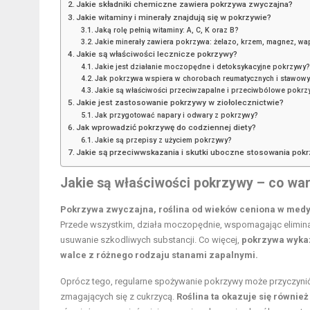
Jakie składniki chemiczne zawiera pokrzywa zwyczajna?
Jakie witaminy i minerały znajdują się w pokrzywie?
Jaką rolę pełnią witaminy: A, C, K oraz B?
Jakie minerały zawiera pokrzywa: żelazo, krzem, magnez, wa
Jakie są właściwości lecznicze pokrzywy?
Jakie jest działanie moczopędne i detoksykacyjne pokrzywy?
Jak pokrzywa wspiera w chorobach reumatycznych i stawow
Jakie są właściwości przeciwzapalne i przeciwbólowe pokrz
Jakie jest zastosowanie pokrzywy w ziołolecznictwie?
Jak przygotować napary i odwary z pokrzywy?
Jak wprowadzić pokrzywę do codziennej diety?
Jakie są przepisy z użyciem pokrzywy?
Jakie są przeciwwskazania i skutki uboczne stosowania pok
Jakie są właściwości pokrzywy – co war
Pokrzywa zwyczajna, roślina od wieków ceniona w medy
Przede wszystkim, działa moczopędnie, wspomagając eliminacj
usuwanie szkodliwych substancji. Co więcej,
pokrzywa wykaz
walce z różnego rodzaju stanami zapalnymi.
Oprócz tego, regularne spożywanie pokrzywy może przyczynić s
zmagających się z cukrzycą.
Roślina ta okazuje się równi