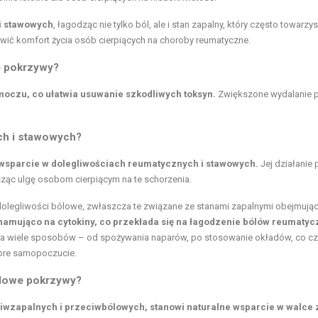
i stawowych
, łagodząc nie tylko ból, ale i stan zapalny, który często towarzy
ić komfort życia osób cierpiących na choroby reumatyczne.
e pokrzywy?
oczu, co ułatwia usuwanie szkodliwych toksyn.
Zwiększone wydalanie 
ch i stawowych?
 wsparcie w dolegliwościach reumatycznych i stawowych.
Jej działanie
sząc ulgę osobom cierpiącym na te schorzenia.
dolegliwości bólowe, zwłaszcza te związane ze stanami zapalnymi obejmują
a hamująco na cytokiny, co przekłada się na łagodzenie bólów reumatyc
na wiele sposobów – od spożywania naparów, po stosowanie okładów, co czy
bre samopoczucie.
ólowe pokrzywy?
wzapalnych i przeciwbólowych, stanowi naturalne wsparcie w walce 