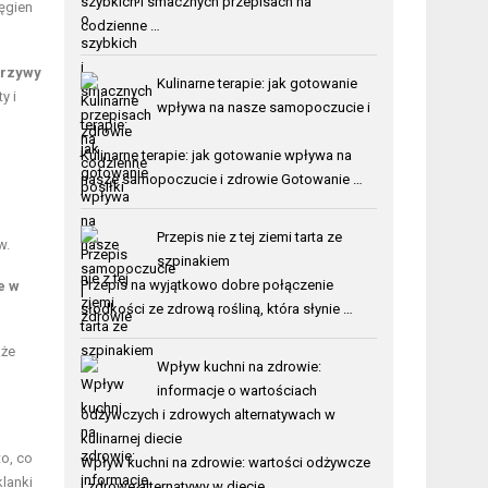
szybkich i smacznych przepisach na
ęgien
codzienne …
krzywy
Kulinarne terapie: jak gotowanie
y i
wpływa na nasze samopoczucie i
zdrowie
Kulinarne terapie: jak gotowanie wpływa na
nasze samopoczucie i zdrowie Gotowanie …
Przepis nie z tej ziemi tarta ze
w.
szpinakiem
Przepis na wyjątkowo dobre połączenie
e w
słodkości ze zdrową rośliną, która słynie …
kże
Wpływ kuchni na zdrowie:
informacje o wartościach
odżywczych i zdrowych alternatywach w
kulinarnej diecie
o, co
Wpływ kuchni na zdrowie: wartości odżywcze
lanki
i zdrowe alternatywy w diecie …