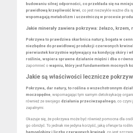
budowaniu silnej odporności, co przekłada się na mniejs
prawidłową krzepliwość krwi
, co jest niezwykle ważne dl
wspomagają metabolizm i uczestniczą w procesie produk
Jakie minerały zawiera pokrzywa: żelazo, krzem,
Pokrzywa to prawdziwa skarbnica natury, bogata w cenn
niezbędne do prawidłowej produkcji czerwonych krwinek
pierwiastek korzystnie wpływający na kondycję skóry i w
roślinie, wspiera sprawne działanie mięśni i dba o rów
zapomnieć o
wapniu, który jest fundamentem mocnych ko
Jakie są właściwości lecznicze pokrzy
Pokrzywa, dar natury, to roślina o wszechstronnym dzi
moczopędne
, wspomagając tym samym detoksykację organizm
również ze swojego
działania przeciwzapalnego
, co czyn
zapalnymi.
Okazuje się, że pokrzywa może być również pomocna dla osó
go obniżyć. To jednak nie jedyna korzyść, jaką oferuje ta roślin
hemoglobiny i liczby czerwonych krwinek
, co jest szczeg