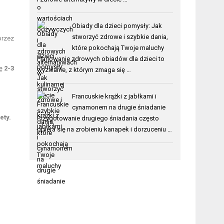
Obiady dla dzieci pomysły: Jak
stworzyć zdrowe i szybkie dania,
przez
które pokochają Twoje maluchy
Planowanie zdrowych obiadów dla dzieci to
kę
2-3
wyzwanie, z którym zmaga się …
Francuskie krążki z jabłkami i
cynamonem na drugie śniadanie
ety.
Przygotowanie drugiego śniadania często
opiera się na zrobieniu kanapek i dorzuceniu …