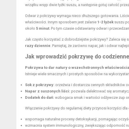
wrzątku wsyp dwie łyżki suszu, a następnie gotuj całość przez
Odwar z pokrzywy wymaga nieco dłuższego gotowania. Liści
właściwości. Innym sposobem jest zalanie
1-2 łyżek
suszu p
około
5 minut
. Po tym czasie odstawiamy odwar i przecedzam
Jak często korzystać z dobrodziejstw pokrzywy? Zaleca się
razy dziennie
. Pamiętaj, że zarówno napar, jak i odwar najle
Jak wprowadzić pokrzywę do codziennej
Pokrzywa to dar natury o wszechstronnych właściwościa
Istnieje wiele smacznych i prostych sposobów na wykorzystani
Sok z pokrzywy:
orzeźwia i dostarcza cennych składników 
Napar z suszonych liści:
pozwala delektować się aromatyc
Dodatek do dań:
wzbogaca smak i wartości odżywcze zup or
Włączenie pokrzywy do regularnej diety przynosi korzyści dla
wspomaga naturalne procesy detoksykacji, pomagając oczyśc
wzmacnia system immunologiczny, zwiększając odporność na 