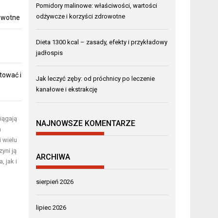
Pomidory malinowe: właściwości, wartości
odżywcze i korzyści zdrowotne
rowotne
Dieta 1300 kcal – zasady, efekty i przykładowy
jadłospis
tować i
Jak leczyć zęby: od próchnicy po leczenie
kanałowe i ekstrakcję
iągają
NAJNOWSZE KOMENTARZE
m
 wielu
yni ją
ARCHIWA
 jak i
sierpień 2026
lipiec 2026