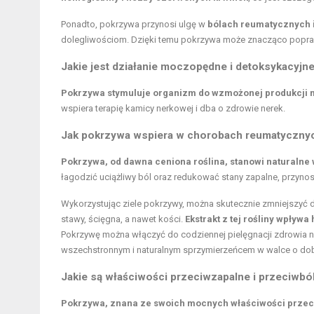
Ponadto, pokrzywa przynosi ulgę w
bólach reumatycznych 
dolegliwościom. Dzięki temu pokrzywa może znacząco popraw
Jakie jest działanie moczopędne i detoksykacyjn
Pokrzywa stymuluje organizm do wzmożonej produkcji m
wspiera terapię kamicy nerkowej i dba o zdrowie nerek.
Jak pokrzywa wspiera w chorobach reumatyczny
Pokrzywa, od dawna ceniona roślina, stanowi naturalne
łagodzić uciążliwy ból oraz redukować stany zapalne, przyno
Wykorzystując ziele pokrzywy, można skutecznie zmniejszyć 
stawy, ścięgna, a nawet kości.
Ekstrakt z tej rośliny wpływ
Pokrzywę można włączyć do codziennej pielęgnacji zdrowia 
wszechstronnym i naturalnym sprzymierzeńcem w walce o do
Jakie są właściwości przeciwzapalne i przeciwb
Pokrzywa, znana ze swoich mocnych właściwości przeci