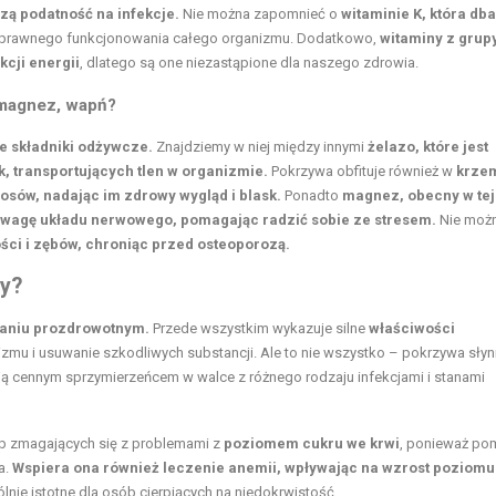
zą podatność na infekcje.
Nie można zapomnieć o
witaminie K
, która dba
a sprawnego funkcjonowania całego organizmu. Dodatkowo,
witaminy z grup
cji energii
, dlatego są one niezastąpione dla naszego zdrowia.
 magnez, wapń?
e składniki odżywcze.
Znajdziemy w niej między innymi
żelazo, które jest
, transportujących tlen w organizmie.
Pokrzywa obfituje również w
krze
łosów, nadając im zdrowy wygląd i blask.
Ponadto
magnez, obecny w tej
nowagę układu nerwowego, pomagając radzić sobie ze stresem.
Nie moż
ści i zębów, chroniąc przed osteoporozą.
wy?
ałaniu prozdrowotnym.
Przede wszystkim wykazuje silne
właściwości
u i usuwanie szkodliwych substancji. Ale to nie wszystko – pokrzywa słyn
i ją cennym sprzymierzeńcem w walce z różnego rodzaju infekcjami i stanami
b zmagających się z problemami z
poziomem cukru we krwi
, ponieważ p
a.
Wspiera ona również leczenie anemii, wpływając na wzrost poziomu
ólnie istotne dla osób cierpiących na niedokrwistość.