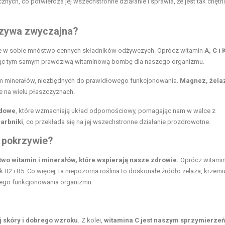
ych, co potwierdza jej wszechstronne działanie i sprawia, że jest tak chętn
rzywa zwyczajna?
ce w sobie mnóstwo cennych składników odżywczych. Oprócz witamin
A, C i 
iąc tym samym prawdziwą witaminową bombę dla naszego organizmu.
m minerałów, niezbędnych do prawidłowego funkcjonowania.
Magnez, żela
ie na wielu płaszczyznach.
idowe
, które wzmacniają układ odpornościowy, pomagając nam w walce z
garbniki
, co przekłada się na jej wszechstronne działanie prozdrowotne.
w pokrzywie?
two witamin i minerałów, które wspierają nasze zdrowie.
Oprócz witamin 
jak B2 i B5. Co więcej, ta niepozorna roślina to doskonałe źródło żelaza, krzemu
ego funkcjonowania organizmu.
 skóry i dobrego wzroku.
Z kolei,
witamina C jest naszym sprzymierze