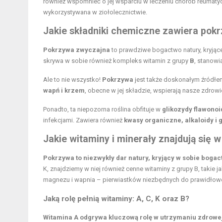
również wspomnieć o jej wsparciu w leczeniu chorób reumatyczn
wykorzystywana w ziołolecznictwie.
Jakie składniki chemiczne zawiera pok
Pokrzywa zwyczajna
to prawdziwe bogactwo natury, kryją
skrywa w sobie również kompleks witamin z grupy
B
, stanow
Ale to nie wszystko!
Pokrzywa
jest także doskonałym źródłe
wapń i krzem
, obecne w jej składzie, wspierają nasze zdrow
Ponadto, ta niepozorna roślina obfituje w
glikozydy flawono
infekcjami. Zawiera również
kwasy organiczne, alkaloidy i 
Jakie
witaminy i minerały
znajdują się 
Pokrzywa to niezwykły dar natury, kryjący w sobie bogac
K, znajdziemy w niej również cenne
witaminy z grupy B
, takie 
magnezu i wapnia – pierwiastków niezbędnych do prawidłow
Jaką rolę pełnią witaminy: A, C, K oraz B?
Witamina A
odgrywa kluczową rolę w utrzymaniu zdrowej