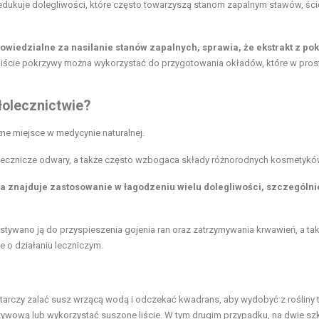
redukuje dolegliwości, które często towarzyszą stanom zapalnym stawów, ści
powiedzialne za nasilanie stanów zapalnych, sprawia, że ekstrakt z po
liście pokrzywy można wykorzystać do przygotowania okładów, które w prost
łolecznictwie?
ne miejsce w medycynie naturalnej.
i lecznicze odwary, a także często wzbogaca składy różnorodnych kosmetykó
 znajduje zastosowanie w łagodzeniu wielu dolegliwości, szczególni
stywano ją do przyspieszenia gojenia ran oraz zatrzymywania krwawień, a ta
 o działaniu leczniczym.
tarczy zalać susz wrzącą wodą i odczekać kwadrans, aby wydobyć z rośliny t
zywową lub wykorzystać suszone liście. W tym drugim przypadku, na dwie szk