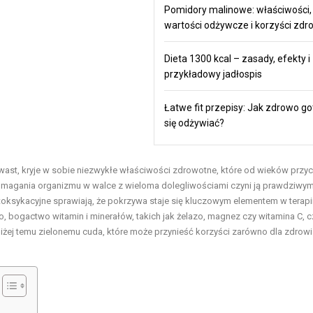
Pomidory malinowe: właściwości,
wartości odżywcze i korzyści zd
Dieta 1300 kcal – zasady, efekty i
przykładowy jadłospis
Łatwe fit przepisy: Jak zdrowo go
się odżywiać?
ast, kryje w sobie niezwykłe właściwości zdrowotne, które od wieków przyc
omagania organizmu w walce z wieloma dolegliwościami czyni ją prawdziwy
ksykacyjne sprawiają, że pokrzywa staje się kluczowym elementem w terapii
, bogactwo witamin i minerałów, takich jak żelazo, magnez czy witamina C, cz
iżej temu zielonemu cuda, które może przynieść korzyści zarówno dla zdrowia,