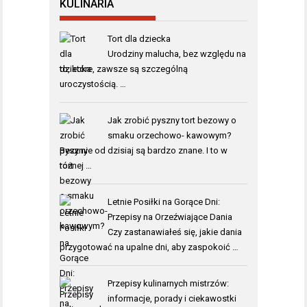
KULINARIA
Tort dla dziecka
Urodziny malucha, bez względu na
to, które, zawsze są szczególną
uroczystością. …
Jak zrobić pyszny tort bezowy o
smaku orzechowo- kawowym?
Bezy nie od dzisiaj są bardzo znane. I to w
różnej …
Letnie Posiłki na Gorące Dni:
Przepisy na Orzeźwiające Dania
Czy zastanawiałeś się, jakie dania
przygotować na upalne dni, aby zaspokoić …
Przepisy kulinarnych mistrzów:
informacje, porady i ciekawostki