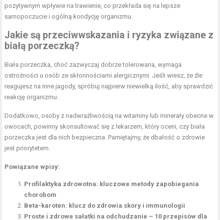
pozytywnym wpływie na trawienie, co przekłada się na lepsze
samopoczucie i ogólną kondycję organizmu.
Jakie są przeciwwskazania i ryzyka związane z
białą porzeczką?
Biała porzeczka, choć zazwyczaj dobrze tolerowana, wymaga
ostrożności u osób ze skłonnościami alergicznymi. Jeśli wiesz, że źle
reagujesz na inne jagody, spróbuj najpierw niewielką ilość, aby sprawdzić
reakcję organizmu.
Dodatkowo, osoby z nadwrażliwością na witaminy lub minerały obecne w
owocach, powinny skonsultować się z lekarzem, który oceni, czy biała
porzeczka jest dla nich bezpieczna. Pamiętajmy, że dbałość o zdrowie
jest priorytetem.
Powiązane wpisy:
Profilaktyka zdrowotna: kluczowe metody zapobiegania
chorobom
Beta-karoten: klucz do zdrowia skóry i immunologii
Proste i zdrowe sałatki na odchudzanie – 10 przepisów dla