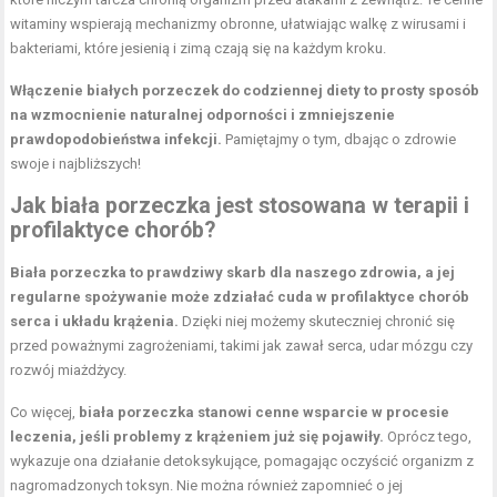
witaminy wspierają mechanizmy obronne, ułatwiając walkę z wirusami i
bakteriami, które jesienią i zimą czają się na każdym kroku.
Włączenie białych porzeczek do codziennej diety to prosty sposób
na wzmocnienie naturalnej odporności i zmniejszenie
prawdopodobieństwa infekcji.
Pamiętajmy o tym, dbając o zdrowie
swoje i najbliższych!
Jak biała porzeczka jest stosowana w terapii i
profilaktyce chorób?
Biała porzeczka to prawdziwy skarb dla naszego zdrowia, a jej
regularne spożywanie może zdziałać cuda w profilaktyce chorób
serca i układu krążenia.
Dzięki niej możemy skuteczniej chronić się
przed poważnymi zagrożeniami, takimi jak zawał serca, udar mózgu czy
rozwój miażdżycy.
Co więcej,
biała porzeczka stanowi cenne wsparcie w procesie
leczenia, jeśli problemy z krążeniem już się pojawiły.
Oprócz tego,
wykazuje ona działanie detoksykujące, pomagając oczyścić organizm z
nagromadzonych toksyn. Nie można również zapomnieć o jej