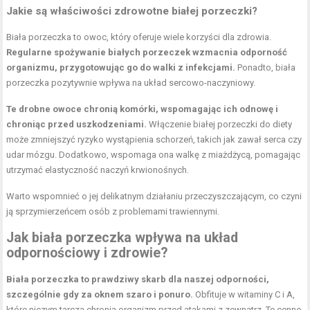
Jakie są właściwości zdrowotne białej porzeczki?
Biała porzeczka to owoc, który oferuje wiele korzyści dla zdrowia.
Regularne spożywanie białych porzeczek wzmacnia odporność
organizmu, przygotowując go do walki z infekcjami.
Ponadto, biała
porzeczka pozytywnie wpływa na układ sercowo-naczyniowy.
Te drobne owoce chronią komórki, wspomagając ich odnowę i
chroniąc przed uszkodzeniami.
Włączenie białej porzeczki do diety
może zmniejszyć ryzyko wystąpienia schorzeń, takich jak zawał serca czy
udar mózgu. Dodatkowo, wspomaga ona walkę z miażdżycą, pomagając
utrzymać elastyczność naczyń krwionośnych.
Warto wspomnieć o jej delikatnym działaniu przeczyszczającym, co czyni
ją sprzymierzeńcem osób z problemami trawiennymi.
Jak biała porzeczka wpływa na układ
odpornościowy i zdrowie?
Biała porzeczka to prawdziwy skarb dla naszej odporności,
szczególnie gdy za oknem szaro i ponuro.
Obfituje w witaminy C i A,
które niczym tarcza chronią organizm przed atakami z zewnątrz. Te cenne