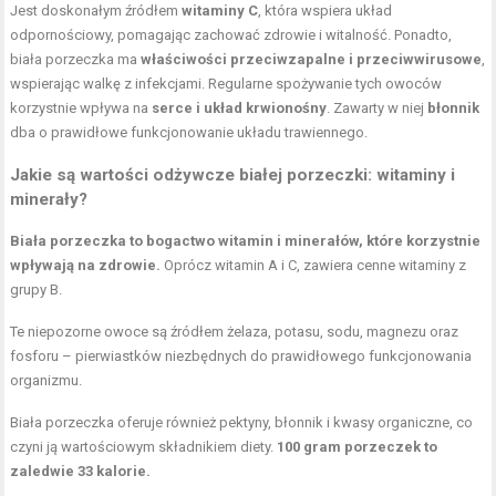
Jest doskonałym źródłem
witaminy C
, która wspiera układ
odpornościowy, pomagając zachować zdrowie i witalność. Ponadto,
biała porzeczka ma
właściwości przeciwzapalne
i przeciwwirusowe
,
wspierając walkę z infekcjami. Regularne spożywanie tych owoców
korzystnie wpływa na
serce i układ krwionośny
. Zawarty w niej
błonnik
dba o prawidłowe funkcjonowanie układu trawiennego.
Jakie są wartości odżywcze białej porzeczki: witaminy i
minerały?
Biała porzeczka to bogactwo witamin i minerałów, które korzystnie
wpływają na zdrowie.
Oprócz witamin A i C, zawiera cenne
witaminy z
grupy B
.
Te niepozorne owoce są źródłem żelaza, potasu, sodu, magnezu oraz
fosforu – pierwiastków niezbędnych do prawidłowego funkcjonowania
organizmu.
Biała porzeczka oferuje również pektyny, błonnik i kwasy organiczne, co
czyni ją wartościowym składnikiem diety.
100 gram porzeczek to
zaledwie 33 kalorie.