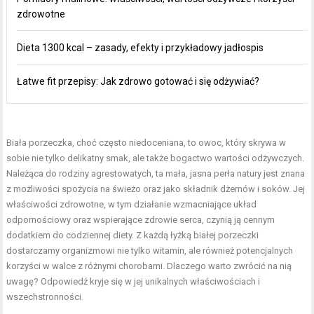
zdrowotne
Dieta 1300 kcal – zasady, efekty i przykładowy jadłospis
Łatwe fit przepisy: Jak zdrowo gotować i się odżywiać?
Biała porzeczka, choć często niedoceniana, to owoc, który skrywa w
sobie nie tylko delikatny smak, ale także bogactwo wartości odżywczych.
Należąca do rodziny agrestowatych, ta mała, jasna perła natury jest znana
z możliwości spożycia na świeżo oraz jako składnik dżemów i soków. Jej
właściwości zdrowotne, w tym działanie wzmacniające układ
odpornościowy oraz wspierające zdrowie serca, czynią ją cennym
dodatkiem do codziennej diety. Z każdą łyżką białej porzeczki
dostarczamy organizmowi nie tylko witamin, ale również potencjalnych
korzyści w walce z różnymi chorobami. Dlaczego warto zwrócić na nią
uwagę? Odpowiedź kryje się w jej unikalnych właściwościach i
wszechstronności.