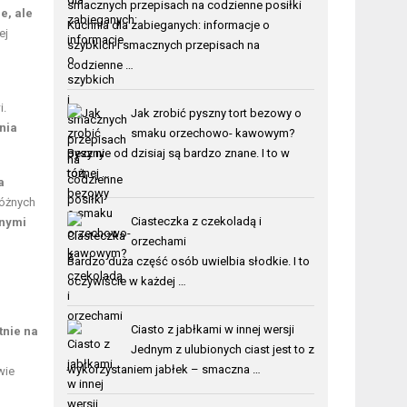
smacznych przepisach na codzienne posiłki
e, ale
Kuchnia dla zabieganych: informacje o
ej
szybkich i smacznych przepisach na
codzienne …
i.
Jak zrobić pyszny tort bezowy o
nia
smaku orzechowo- kawowym?
Bezy nie od dzisiaj są bardzo znane. I to w
różnej …
a
różnych
Ciasteczka z czekoladą i
anymi
orzechami
Bardzo duża część osób uwielbia słodkie. I to
oczywiście w każdej …
Ciasto z jabłkami w innej wersji
tnie na
Jednym z ulubionych ciast jest to z
wykorzystaniem jabłek – smaczna …
wie