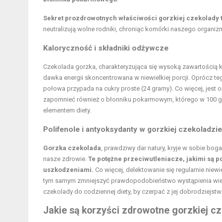
Sekret prozdrowotnych właściwości gorzkiej czekolady tk
neutralizują wolne rodniki, chroniąc komórki naszego organi
Kaloryczność i składniki odżywcze
Czekolada gorzka, charakteryzująca się wysoką zawartością k
dawka energii skoncentrowana w niewielkiej porcji. Oprócz t
połowa przypada na cukry proste (24 gramy). Co więcej, jest
zapomnieć również o
błonniku pokarmowym
, którego w 100 
elementem diety.
Polifenole i antyoksydanty w gorzkiej czekoladzie
Gorzka czekolada
, prawdziwy dar natury, kryje w sobie bog
nasze zdrowie.
Te potężne przeciwutleniacze, jakimi są p
uszkodzeniami.
Co więcej, delektowanie się regularnie niew
tym samym zmniejszyć prawdopodobieństwo wystąpienia wielu
czekolady do codziennej diety, by czerpać z jej dobrodziejstw
Jakie są korzyści zdrowotne gorzkiej c