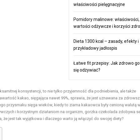
właściwości pielęgnacyjne
Pomidory malinowe: właściwości,
wartości odżywcze i korzyści zd
Dieta 1300 kcal – zasady, efekty i
przykładowy jadłospis
Łatwe fit przepisy: Jak zdrowo go
się odżywiać?
mitnej konsystencji, to nie tylko przyjemność dla podniebienia, ale także
wartość kakao, sięgająca nawet 99%, sprawia, że jest uznawana za zdrowsz
wego przysmaku sięga wieków, kiedy to ziarna kakaowca były cenioną walutą 
ywczych i korzystnym działaniom na organizm, gorzka czekolada zdobywa s
 że jest tak wyjątkowa i dlaczego warto ją włączyć do swojej diety?