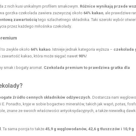
da z nich kusi unikalnym profilem smakowym.
Różnice wynikają przede ws
a gorzka czekolada zawiera zazwyczaj około
64% kakao
, ale prawdziwe rar
entową zawartością
tego szlachetnego składnika. Taki szeroki wybór otwier
cia przez każdego miłośnika czekolady.
 premium
d to zwykle około
64% kakao
. Istnieje jednak kategoria wyższa –
czekolada 
a zawartość kakao, która może sięgać nawet
90%
!
ny smak i bogaty aromat.
Czekolada premium to prawdziwa gratka dla
ekolady?
i bogate źródło cennych składników odżywczych.
Dostarcza nam węglow
i E. Ponadto, kryje w sobie bogactwo minerałów, takich jak wapń, potas, fosfo
ole, znane ze swoich właściwości antyoksydacyjnych, a także niewielką dawk
l
. Ta sama porcja to także
45,9 g węglowodanów, 42,6 g tłuszczów i 10,9 g