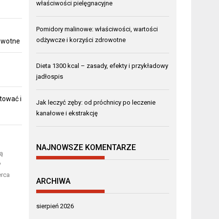
właściwości pielęgnacyjne
Pomidory malinowe: właściwości, wartości
odżywcze i korzyści zdrowotne
rowotne
Dieta 1300 kcal – zasady, efekty i przykładowy
jadłospis
tować i
Jak leczyć zęby: od próchnicy po leczenie
kanałowe i ekstrakcję
NAJNOWSZE KOMENTARZE
ą
w
erca
ARCHIWA
sierpień 2026