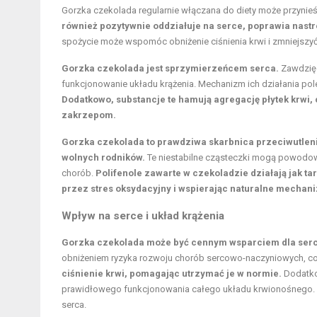
Gorzka czekolada regularnie włączana do diety może przynieś
również pozytywnie oddziałuje na serce, poprawia nastr
spożycie może wspomóc obniżenie ciśnienia krwi i zmniejszy
Gorzka czekolada jest sprzymierzeńcem serca.
Zawdzięc
funkcjonowanie układu krążenia. Mechanizm ich działania pole
Dodatkowo, substancje te hamują agregację płytek krwi,
zakrzepom.
Gorzka czekolada to prawdziwa skarbnica przeciwutlenia
wolnych rodników.
Te niestabilne cząsteczki mogą powodowa
chorób.
Polifenole zawarte w czekoladzie działają jak
przez stres oksydacyjny i wspierając naturalne mecha
Wpływ na serce i układ krążenia
Gorzka czekolada może być cennym wsparciem dla serca
obniżeniem ryzyka rozwoju chorób sercowo-naczyniowych, co 
ciśnienie krwi, pomagając utrzymać je w normie.
Dodatko
prawidłowego funkcjonowania całego układu krwionośnego. W
serca.