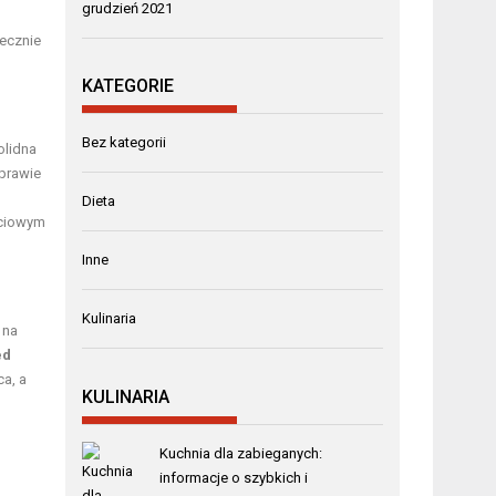
grudzień 2021
ecznie
KATEGORIE
Bez kategorii
olidna
 prawie
Dieta
ściowym
Inne
Kulinaria
 na
ed
ca, a
KULINARIA
Kuchnia dla zabieganych:
informacje o szybkich i