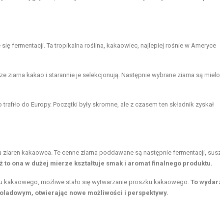
ę fermentacji. Ta tropikalna roślina, kakaowiec, najlepiej rośnie w Ameryce
e ziarna kakao i starannie je selekcjonują. Następnie wybrane ziarna są mielo
 trafiło do Europy. Początki były skromne, ale z czasem ten składnik zyskał
 ziaren kakaowca. Te cenne ziarna poddawane są następnie fermentacji, susz
 to ona w dużej mierze kształtuje
smak i aromat
finalnego produktu.
zczu kakaowego, możliwe stało się wytwarzanie proszku kakaowego.
To wydar
ladowym, otwierając nowe możliwości i perspektywy.