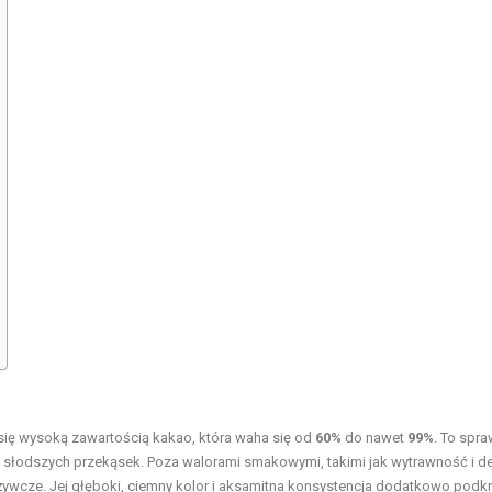
się wysoką zawartością kakao, która waha się od
60%
do nawet
99%
. To spra
słodszych przekąsek. Poza walorami smakowymi, takimi jak wytrawność i de
ywcze. Jej głęboki, ciemny kolor i aksamitna konsystencja dodatkowo podkr