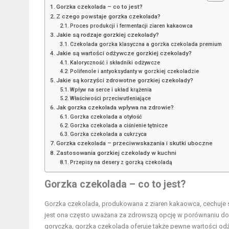
Gorzka czekolada – co to jest?
Z czego powstaje gorzka czekolada?
Proces produkcji i fermentacji ziaren kakaowca
Jakie są rodzaje gorzkiej czekolady?
Czekolada gorzka klasyczna a gorzka czekolada premium
Jakie są wartości odżywcze gorzkiej czekolady?
Kaloryczność i składniki odżywcze
Polifenole i antyoksydanty w gorzkiej czekoladzie
Jakie są korzyści zdrowotne gorzkiej czekolady?
Wpływ na serce i układ krążenia
Właściwości przeciwutleniające
Jak gorzka czekolada wpływa na zdrowie?
Gorzka czekolada a otyłość
Gorzka czekolada a ciśnienie tętnicze
Gorzka czekolada a cukrzyca
Gorzka czekolada – przeciwwskazania i skutki uboczne
Zastosowania gorzkiej czekolady w kuchni
Przepisy na desery z gorzką czekoladą
Gorzka czekolada – co to jest?
Gorzka czekolada, produkowana z ziaren kakaowca, cechuje 
jest ona często uważana za zdrowszą opcję w porównaniu do 
goryczka, gorzka czekolada oferuje także pewne wartości odż