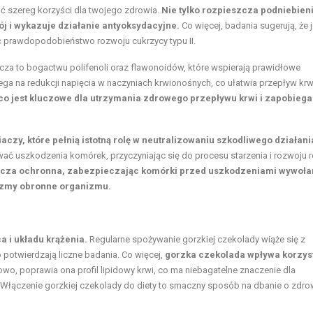
ć szereg korzyści dla twojego zdrowia.
Nie tylko rozpieszcza podniebieni
ój i wykazuje działanie antyoksydacyjne.
Co więcej, badania sugerują, że j
ć prawdopodobieństwo rozwoju cukrzycy typu II.
za to bogactwu polifenoli oraz flawonoidów, które wspierają prawidłowe
ga na redukcji napięcia w naczyniach krwionośnych, co ułatwia przepływ krw
 co jest kluczowe dla utrzymania zdrowego przepływu krwi i zapobiega
czy, które pełnią istotną rolę w neutralizowaniu szkodliwego działani
ć uszkodzenia komórek, przyczyniając się do procesu starzenia i rozwoju 
 tarcza ochronna, zabezpieczając komórki przed uszkodzeniami wywoł
nizmy obronne organizmu.
 i układu krążenia.
Regularne spożywanie gorzkiej czekolady wiąże się z
potwierdzają liczne badania. Co więcej,
gorzka czekolada wpływa korzys
wo, poprawia ona
profil lipidowy
krwi, co ma niebagatelne znaczenie dla
łączenie gorzkiej czekolady do diety to smaczny sposób na dbanie o zdro