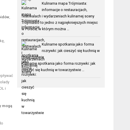
Kulinarna mapa Trójmiasta:
informacje o restauracjach,
festiwalach i wydarzeniach kulinarnej sceny
noidów
,
Trójmiasto to jedno z najpiękniejszych miejsc
w Polsce, w którym można …
kę,
Kulinarne spotkania jako forma
rozrywki: jak cieszyć się kuchnią w
towarzystwie
Kulinarne spotkania jako forma rozrywki: jak
cieszyć się kuchnią w towarzystwie …
wpływać
kolady
DL i
dy mogą
do