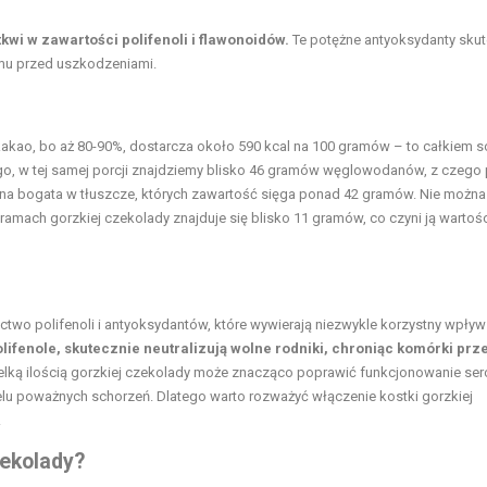
wi w zawartości polifenoli i flawonoidów.
Te potężne antyoksydanty skut
zmu przed uszkodzeniami.
akao, bo aż 80-90%, dostarcza około 590 kcal na 100 gramów – to całkiem s
ego, w tej samej porcji znajdziemy blisko 46 gramów węglowodanów, z czego
 ona bogata w tłuszcze, których zawartość sięga ponad 42 gramów. Nie można
gramach gorzkiej czekolady znajduje się blisko 11 gramów, co czyni ją warto
actwo polifenoli i antyoksydantów, które wywierają niezwykle korzystny wpływ
olifenole, skutecznie neutralizują wolne rodniki, chroniąc komórki prz
ielką ilością gorzkiej czekolady może znacząco poprawić funkcjonowanie ser
 poważnych schorzeń. Dlatego warto rozważyć włączenie kostki gorzkiej
.
zekolady?