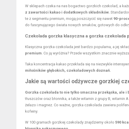
W sklepach czeka na nas bogactwo gorzkich czekolad, a każ
z zawartości kakao i dodatkowych składników.
Standardow
te z segmentu premium, mogą poszczycić się nawet
90-proc
do fascynującego świata nowych smaków, gotowych do odkry
Czekolada gorzka klasyczna a gorzka czekolada
Klasyczna gorzka czekolada jest bardzo popularna, a jej skła
premium
. Co ją wyróżnia? Przede wszystkim znacznie wyższ
Taka koncentracja kakao przekłada się na niezwykle intensyw
miłośników głębokich, czekoladowych doznań.
Jakie są wartości odżywcze gorzkiej cz
Gorzka czekolada to nie tylko smaczna przekąska, ale 
tłuszczów oraz błonnika, a także witamin z grupy B,
witamin A
żelazo i magnez. Co ważne, gorzka czekolada zawiera polifen
kofeiny.
W 100 gramach gorzkiej czekolady znajdziemy około
590 kca
błonnika pokarmowego
.