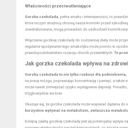
Właściwości przeciwutleniające
Gorzka czekolada
, pełna smaku i intensywności, to prawdz
które niczym strażnicy chronią nasze komórki przed szkodliwym
zneutralizowane, mogą prowadzić do uszkodzeń komórkowych 
Włączenie gorzkiej czekolady do codziennej diety może przyn
regularne spożywanie tego smakołyku może pomóc w opóźnien
prawdopodobieństwo rozwoju chorób przewlekłych.
To pros
Jak gorzka czekolada wpływa na zdrow
Gorzka czekolada to nie tylko rozkosz dla podniebienia, 
na pracę mózgu, poprawiając koncentrację i pamięć, a także e
może nawet zmniejszać ryzyko wystąpienia depresji. Ponadto,
trójglicerydów we krwi.
Okazuje się, że gorzka czekolada może wspierać dążenia do 
korzystnie wpływać na metabolizm, zwłaszcza metaboli
Kolejną zaletą gorzkiej czekolady jest jej potencjalny wpływ n
poprawy elastyczności naczyń krwionośnych, co sprzyja pra