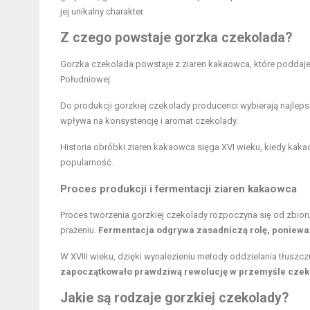
jej unikalny charakter.
Z czego powstaje gorzka czekolada?
Gorzka czekolada powstaje z ziaren kakaowca, które poddaje si
Południowej.
Do produkcji gorzkiej czekolady producenci wybierają najlepsz
wpływa na konsystencję i aromat czekolady.
Historia obróbki ziaren kakaowca sięga XVI wieku, kiedy kakao
popularność.
Proces produkcji i fermentacji ziaren kakaowca
Proces tworzenia gorzkiej czekolady rozpoczyna się od zbioru
prażeniu.
Fermentacja odgrywa zasadniczą rolę, ponieważ
W XVIII wieku, dzięki wynalezieniu metody oddzielania tłus
zapoczątkowało prawdziwą rewolucję w przemyśle czeko
Jakie są rodzaje gorzkiej czekolady?