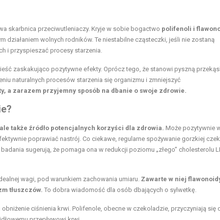
iwa skarbnica przeciwutleniaczy. Kryje w sobie bogactwo
polifenoli i flawo
 działaniem wolnych rodników. Te niestabilne cząsteczki, jeśli nie zostaną
i przyspieszać procesy starzenia.
ieść zaskakująco pozytywne efekty. Oprócz tego, że stanowi pyszną przekąs
iu naturalnych procesów starzenia się organizmu i zmniejszyć
ty, a zarazem przyjemny sposób na dbanie o swoje zdrowie.
ie?
ale także źródło potencjalnych korzyści dla zdrowia.
Może pozytywnie 
fektywnie poprawiać nastrój. Co ciekawe, regularne spożywanie gorzkiej cze
 badania sugerują, że pomaga ona w redukcji poziomu „złego” cholesterolu L
idealnej wagi, pod warunkiem zachowania umiaru.
Zawarte w niej flawonoi
zm tłuszczów.
To dobra wiadomość dla osób dbających o sylwetkę.
a obniżenie ciśnienia krwi. Polifenole, obecne w czekoladzie, przyczyniają się 
widłowemu przepływowi krwi.