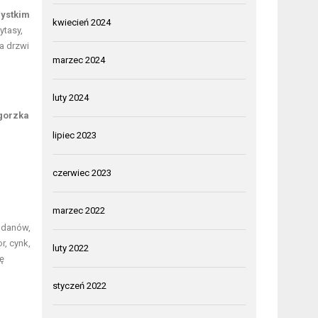
zystkim
kwiecień 2024
ytasy,
a drzwi
marzec 2024
luty 2024
gorzka
lipiec 2023
czerwiec 2023
marzec 2022
odanów,
r, cynk,
luty 2022
ę
styczeń 2022