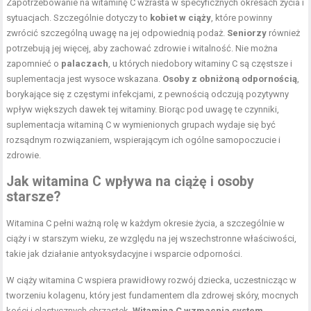
Zapotrzebowanie na witaminę C wzrasta w specyficznych okresach życia i
sytuacjach. Szczególnie dotyczy to
kobiet w ciąży
, które powinny
zwrócić szczególną uwagę na jej odpowiednią podaż.
Seniorzy
również
potrzebują jej więcej, aby zachować zdrowie i witalność. Nie można
zapomnieć o
palaczach
, u których niedobory witaminy C są częstsze i
suplementacja jest wysoce wskazana.
Osoby z obniżoną odpornością
,
borykające się z częstymi infekcjami, z pewnością odczują pozytywny
wpływ większych dawek tej witaminy. Biorąc pod uwagę te czynniki,
suplementacja witaminą C w wymienionych grupach wydaje się być
rozsądnym rozwiązaniem, wspierającym ich ogólne samopoczucie i
zdrowie.
Jak witamina C wpływa na ciążę i osoby
starsze?
Witamina C pełni ważną rolę w każdym okresie życia, a szczególnie w
ciąży i w starszym wieku, ze względu na jej wszechstronne właściwości,
takie jak działanie antyoksydacyjne i wsparcie odporności.
W ciąży witamina C wspiera prawidłowy rozwój dziecka, uczestnicząc w
tworzeniu kolagenu, który jest fundamentem dla zdrowej skóry, mocnych
kości i elastycznych chrząstek.
Witamina C wzmacnia system