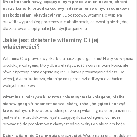
Kwas l-askorbinowy, będący silnym przeciwutleniaczem, chroni
nasze komórki przed szkodliwym działaniem wolnych rodników i
uszkodzeniami oksydacyjnymi.
Dodatkowo, witamina C wspiera
prawidłowy przebieg procesów metabolicznych, co czyni ją niezbędną
dla zachowania optymalnej kondycji organizmu.
Jakie jest działanie witaminy C i jej
właściwości?
Witamina C to prawdziwy skarb dla naszego organizmu! Nie tylko wspiera
produkcję kolagenu, który dba o
elastyczność skóry
i mocne kości, ale
również przyspiesza gojenie się ran i ułatwia przyswajanie żelaza. Co
więcej, działa jak tarcza, chroniąc nas przed szkodliwym działaniem
wolnych rodników.
Witamina C odgrywa kluczową rolę w syntezie kolagenu, białka
stanowiącego fundament naszej skóry, kości, ścięgien i naczyń
krwionośnych.
Bez odpowiedniej dawki tej witaminy, nasz organizm nie
jest w stanie produkować wystarczającej ilości kolagenu, co może
prowadzić do problemów z elastycznością skóry i osłabieniem kości.
Dzięki witaminie C rany goją się szybciej.
Wspomaga ona produkcję