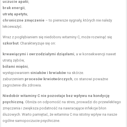
uczucie apatii
,
brak energii
,
utratę apetytu
,
chroniczne zmęczenie
– to pierwsze sygnały, których nie należy
lekceważyć.
Wraz z pogłębianiem się niedoboru witaminy C, może rozwinąć się
szkorbut
. Charakteryzuje się on:
krwawiącymi i owrzodziałymi dziąsłami
, a w konsekwencji nawet
utratą zębów,
bólami mięśni
,
występowaniem
siniaków i krwiaków
na skórze.
zaburzeniem
procesów krwiotwórczych
, co stanowi poważne
zagrożenie dla zdrowia.
Niedobór witaminy C nie pozostaje bez wpływu na kondycję
psychiczną.
Obniża on odporność na stres, prowadzi do przewlekłego
zmęczenia i zwiększa podatność na nawracające infekcje błon
śluzowych. Warto pamiętać, że witamina C ma istotny wpływ na nasze
ogólne samopoczucie psychiczne.