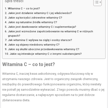
Spis treści
Witamina C – co to jest?
Jakie jest działanie witaminy C i jej właściwości?
Jakie są korzyści zdrowotne witaminy C?
Jakie są naturalne źródła witaminy C?
Jakie jest dawkowanie witaminy C i suplementacja?
Jakie jest wzmożone zapotrzebowanie na witaminę C w różnych
grupach?
Jak witamina C wpływa na ciążę i osoby starsze?
Jakie są objawy niedoboru witaminy C?
Jakie są skutki uboczne przedawkowania witaminy C?
Jakie są interakcje witaminy C z innymi substancjami?
Witamina C – co to jest?
Witamina C, inaczej kwas askorbinowy, odgrywa kluczową rolę w
utrzymaniu naszego zdrowia. Jest to organiczny związek chemiczny,
niezbędny do prawidłowego funkcjonowania organizmu, który niestety
nie potrafi jej samodzielnie wytwarzać. Z tego powodu musimy dbać o jej
regularne dostarczanie, a najlepszym sposobem na to jest dobrze
zbilansowana dieta.