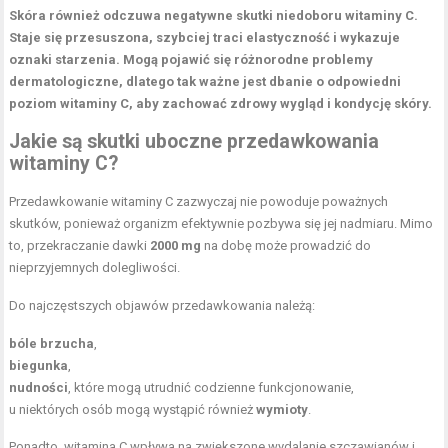
Skóra również odczuwa negatywne skutki niedoboru witaminy C.
Staje się przesuszona, szybciej traci elastyczność i wykazuje
oznaki starzenia. Mogą pojawić się różnorodne problemy
dermatologiczne, dlatego tak ważne jest dbanie o odpowiedni
poziom witaminy C, aby zachować zdrowy wygląd i kondycję skóry.
Jakie są skutki uboczne przedawkowania
witaminy C?
Przedawkowanie witaminy C zazwyczaj nie powoduje poważnych
skutków, ponieważ organizm efektywnie pozbywa się jej nadmiaru. Mimo
to, przekraczanie dawki
2000 mg
na dobę może prowadzić do
nieprzyjemnych dolegliwości.
Do najczęstszych objawów przedawkowania należą:
bóle brzucha
,
biegunka
,
nudności
, które mogą utrudnić codzienne funkcjonowanie,
u niektórych osób mogą wystąpić również
wymioty
.
Ponadto, witamina C wpływa na zwiększone wydalanie szczawianów i