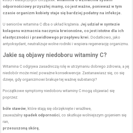
odpornościowy przyszłej mamy, co jest ważne, ponieważ w tym
czasie organizm kobiety staje się bardziej podatny na infekcje.
U seniorów witamina C dba o układ krążenia.
Jej udział w syntezie
kolagenu wzmacnia naczynia krwionośne, co jest istotne dla ich
elastyczności i prawidłowego przepływu krwi.
Dodatkowo, jako
antyoksydant, neutralizuje wolne rodniki i wspiera regenerację organizmu.
Jakie są objawy niedoboru witaminy C?
Witamina C odgrywa zasadniczą rolę w utrzymaniu dobrego zdrowia, a jej
niedobór może mieć poważne konsekwencje. Zastanawiasz się, co się
dzieje, gdy organizmowi brakuje tej ważnej substancji?
Początkowe symptomy niedoboru witaminy C mogą objawiać się
poprzez:
bóle stawów
, które stają się obrzęknięte i wrażliwe,
zauważalny
spadek odporności
, co skutkuje wolniejszym gojeniem się
ran,
przesuszoną skórę
,