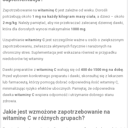
Zapotrzebowanie na
witaminę C
jest zależne od wieku. Dorośli
potrzebują około
1 mg na każdy kilogram masy ciała
, a dzieci – około
2 mg/kg
. Należy pamiętać, aby nie przekraczać zalecanej dziennej dawki,
która dla dorosłych wynosi maksymalnie
1000 mg
.
Uzupełnianie
witaminy C
jest szczególnie ważne u osób o zwiększonym
zapotrzebowaniu, zwłaszcza aktywnych fizycznie i narażonych na
chroniczny stres. Suplementacja jest wskazana również w przypadku
niedoborów tej witaminy.
Dawki preparatów z
witaminą C
wahają się od
400 do 1500 mg na dobę
.
Przed wyborem konkretnego preparatu i dawki, skonsultuj się z lekarzem
lub farmaceutą, którzy pomogą dobrać odpowiednią ilość witaminy C,
minimalizując ryzyko efektów ubocznych. Pamiętaj, że odpowiednia
dawka
witaminy C
wspiera odporność i utrzymanie dobrego stanu
zdrowia.
Jakie jest wzmożone zapotrzebowanie na
witaminę C w różnych grupach?