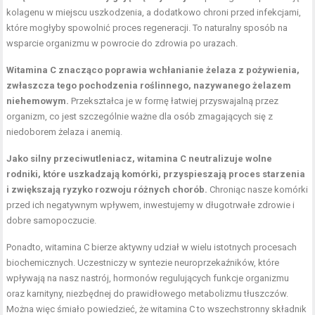
kolagenu w miejscu uszkodzenia, a dodatkowo chroni przed infekcjami,
które mogłyby spowolnić proces regeneracji. To naturalny sposób na
wsparcie organizmu w powrocie do zdrowia po urazach.
Witamina C znacząco poprawia wchłanianie żelaza z pożywienia,
zwłaszcza tego pochodzenia roślinnego, nazywanego żelazem
niehemowym.
Przekształca je w formę łatwiej przyswajalną przez
organizm, co jest szczególnie ważne dla osób zmagających się z
niedoborem żelaza i anemią.
Jako silny przeciwutleniacz, witamina C neutralizuje wolne
rodniki, które uszkadzają komórki, przyspieszają proces starzenia
i zwiększają ryzyko rozwoju różnych chorób.
Chroniąc nasze komórki
przed ich negatywnym wpływem, inwestujemy w długotrwałe zdrowie i
dobre samopoczucie.
Ponadto, witamina C bierze aktywny udział w wielu istotnych procesach
biochemicznych. Uczestniczy w syntezie neuroprzekaźników, które
wpływają na nasz nastrój, hormonów regulujących funkcje organizmu
oraz karnityny, niezbędnej do prawidłowego metabolizmu tłuszczów.
Można więc śmiało powiedzieć, że witamina C to wszechstronny składnik