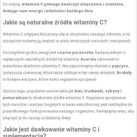
Co więcej,
witamina C pomaga zwalczyć zmęczenie i znużenie,
dodając nam energii i witalności każdego dnia.
Jakie są
naturalne źródła witaminy C
?
Witamina C odgrywa kluczową rolę w utrzymaniu naszego zdrowia, a na
szczęście możemy ją znaleźć w wielu smacznych owocach i warzywach.
Szczególnie godna uwagi jest
czarna porzeczka
, będąca jednym z
najlepszych naturalnych źródeł tej witaminy.
Acerola
natomiast to
prawdziwa skarbnica witaminy C. Nie zapominajmy również o
papryce
,
zwłaszcza czerwonej, która także obfituje w ten cenny składnik.
Brokuły
to kolejne warzywo, które warto regularnie spożywać.
Oprócz tego, popularne owoce takie jak
kiwi, truskawki, cytryny i
pomarańcze
to doskonałe źródła witaminy C. Regularne spożywanie
tych owoców i warzyw, bogatych w kwas askorbinowy, jest niezbędne do
prawidłowego funkcjonowania naszego organizmu. Pamiętajmy więc, aby
włączyć je do naszej codziennej diety!
Jakie jest dawkowanie witaminy C i
suplementacja?