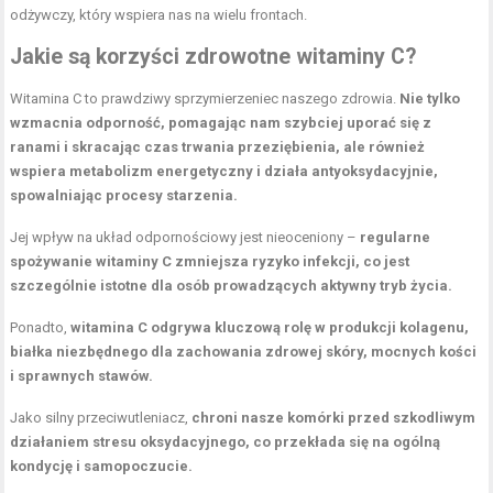
odżywczy, który wspiera nas na wielu frontach.
Jakie są korzyści zdrowotne witaminy C?
Witamina C to prawdziwy sprzymierzeniec naszego zdrowia.
Nie tylko
wzmacnia odporność, pomagając nam szybciej uporać się z
ranami i skracając czas trwania przeziębienia, ale również
wspiera metabolizm energetyczny i działa antyoksydacyjnie,
spowalniając procesy starzenia.
Jej
wpływ na układ odpornościowy
jest nieoceniony –
regularne
spożywanie witaminy C zmniejsza ryzyko infekcji, co jest
szczególnie istotne dla osób prowadzących aktywny tryb życia.
Ponadto,
witamina C odgrywa kluczową rolę w produkcji kolagenu,
białka niezbędnego dla zachowania zdrowej skóry, mocnych kości
i sprawnych stawów.
Jako silny przeciwutleniacz,
chroni nasze komórki przed szkodliwym
działaniem stresu oksydacyjnego, co przekłada się na ogólną
kondycję i samopoczucie.